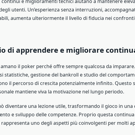
continui e miglioramenti tecnici aiutano a mantenere eleva
degli utenti. Un’esperienza senza interruzioni, accompagnat
bili, aumenta ulteriormente il livello di fiducia nei confronti
rio di apprendere e migliorare conti
amano il poker perché offre sempre qualcosa da imparare
isi statistiche, gestione del bankroll e studio del comporta
no il percorso di crescita potenzialmente infinito. Questo 
onale mantiene viva la motivazione nel lungo periodo.
uò diventare una lezione utile, trasformando il gioco in un
ento e sviluppo delle competenze. Proprio questa continua p
rappresenta uno degli aspetti più coinvolgenti per molti ap