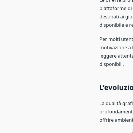
Le offerte pro
piattaforme di
destinati ai gi
disponibile e r
Per molti utent
motivazione a 
leggere attent
disponibili.
L’evoluzi
La qualità grafi
profondamente 
offrire ambient