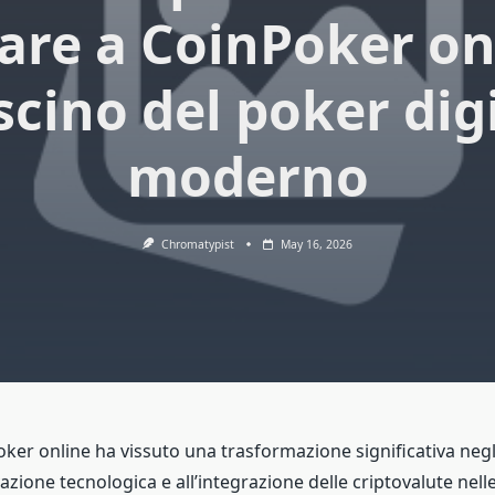
are a CoinPoker on
ascino del poker dig
moderno
Chromatypist
May 16, 2026
ker online ha vissuto una trasformazione significativa negli
vazione tecnologica e all’integrazione delle criptovalute nel