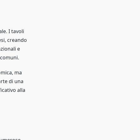
e. I tavoli
esi, creando
zionali e
i comuni.
omica, ma
arte di una
cativo alla