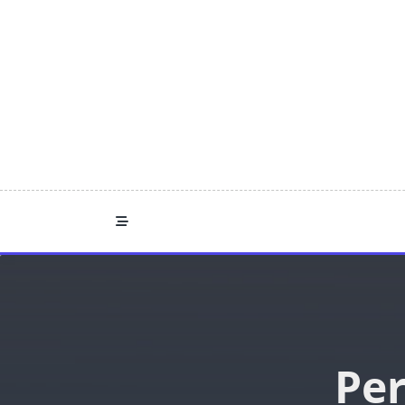
Skip
to
content
Pe