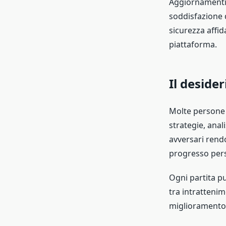
Aggiornamenti 
soddisfazione 
sicurezza affida
piattaforma.
Il deside
Molte persone 
strategie, anal
avversari rendo
progresso pers
Ogni partita p
tra intrattenim
miglioramento 