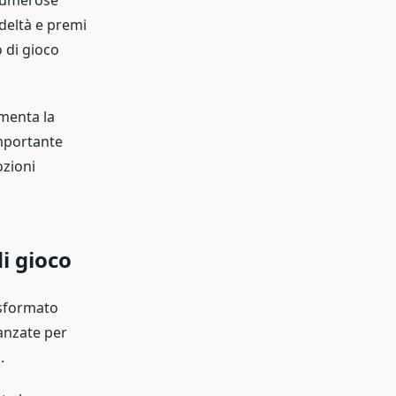
 Numerose
deltà e premi
o di gioco
umenta la
mportante
ozioni
i gioco
rasformato
anzate per
.