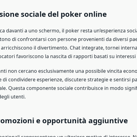
ione sociale del poker online
ca davanti a uno schermo, il poker resta un’esperienza social
ttono di confrontarsi con persone provenienti da diversi pa
 arricchiscono il divertimento. Chat integrate, tornei interna
catori favoriscono la nascita di rapporti basati su interess
anti non cercano esclusivamente una possibile vincita econ
e di condividere esperienze, discutere strategie e sentirsi p
le. Questa componente sociale contribuisce in modo signifi
egli utenti.
romozioni e opportunità aggiuntive