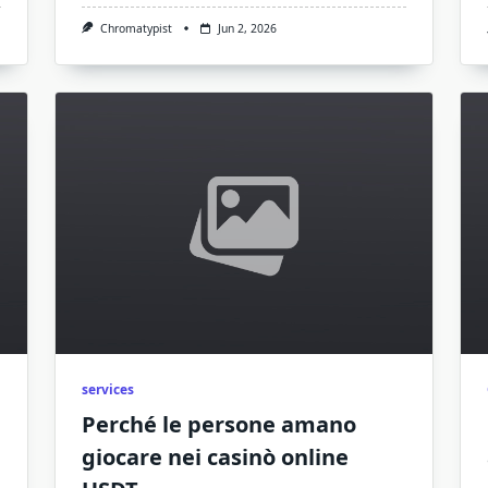
Chromatypist
Jun 2, 2026
services
Perché le persone amano
giocare nei casinò online