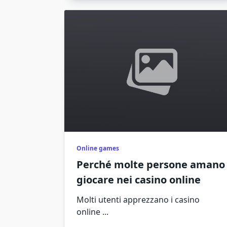
Online games
Perché molte persone amano
giocare nei casino online
Molti utenti apprezzano i casino
online
...