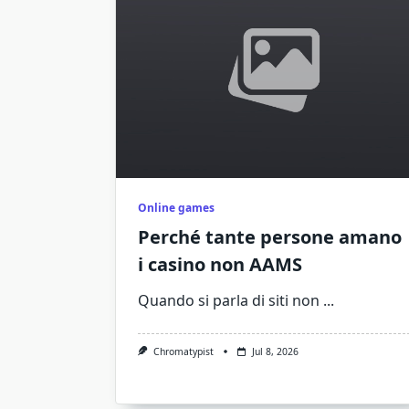
Online games
Perché tante persone amano
i casino non AAMS
Quando si parla di siti non
...
Chromatypist
Jul 8, 2026