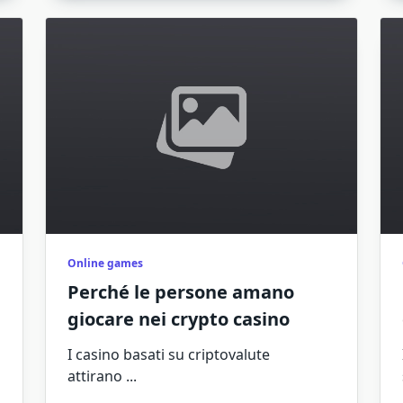
Online games
Perché le persone amano
giocare nei crypto casino
I casino basati su criptovalute
attirano
...