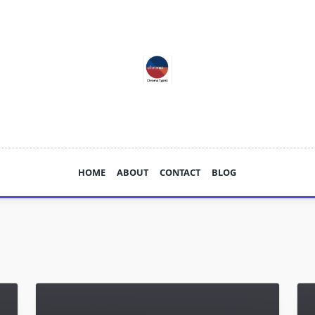
HOME
ABOUT
CONTACT
BLOG