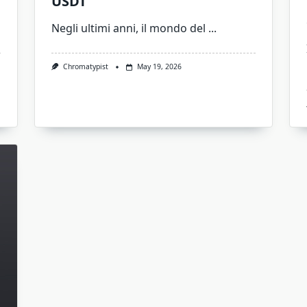
USDT
Negli ultimi anni, il mondo del
...
Chromatypist
May 19, 2026