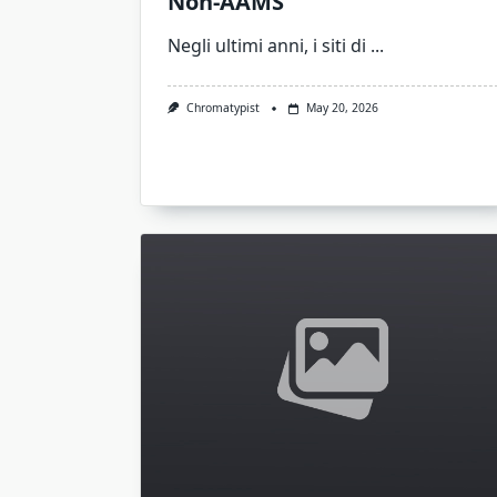
Non-AAMS
Negli ultimi anni, i siti di
...
Chromatypist
May 20, 2026