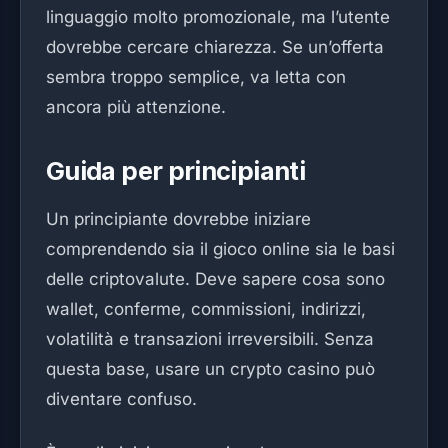
linguaggio molto promozionale, ma l’utente
dovrebbe cercare chiarezza. Se un’offerta
sembra troppo semplice, va letta con
ancora più attenzione.
Guida per principianti
Un principiante dovrebbe iniziare
comprendendo sia il gioco online sia le basi
delle criptovalute. Deve sapere cosa sono
wallet, conferme, commissioni, indirizzi,
volatilità e transazioni irreversibili. Senza
questa base, usare un crypto casino può
diventare confuso.