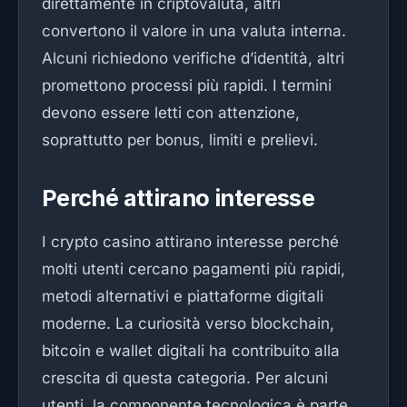
direttamente in criptovaluta, altri
convertono il valore in una valuta interna.
Alcuni richiedono verifiche d’identità, altri
promettono processi più rapidi. I termini
devono essere letti con attenzione,
soprattutto per bonus, limiti e prelievi.
Perché attirano interesse
I crypto casino attirano interesse perché
molti utenti cercano pagamenti più rapidi,
metodi alternativi e piattaforme digitali
moderne. La curiosità verso blockchain,
bitcoin e wallet digitali ha contribuito alla
crescita di questa categoria. Per alcuni
utenti, la componente tecnologica è parte