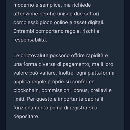
moderno e semplice, ma richiede
attenzione perché unisce due settori
complessi: gioco online e asset digitali.
Entrambi comportano regole, rischi e
responsabilità.
Le criptovalute possono offrire rapidità e
una forma diversa di pagamento, ma il loro
valore può variare. Inoltre, ogni piattaforma
applica regole proprie su conferme
blockchain, commissioni, bonus, prelievi e
limiti. Per questo è importante capire il
funzionamento prima di registrarsi o
depositare.