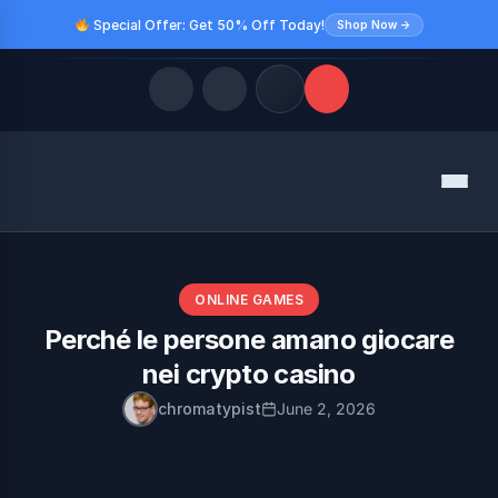
Special Offer: Get 50% Off Today!
Shop Now →
Quick Links
Menu
LATEST UPDATES
August 9, 2026
FOLLOW US
ONLINE GAMES
Perché le persone amano giocare
nei crypto casino
chromatypist
June 2, 2026