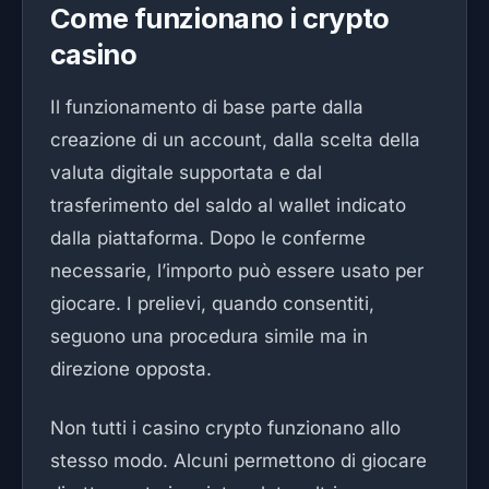
Come funzionano i crypto
casino
Il funzionamento di base parte dalla
creazione di un account, dalla scelta della
valuta digitale supportata e dal
trasferimento del saldo al wallet indicato
dalla piattaforma. Dopo le conferme
necessarie, l’importo può essere usato per
giocare. I prelievi, quando consentiti,
seguono una procedura simile ma in
direzione opposta.
Non tutti i casino crypto funzionano allo
stesso modo. Alcuni permettono di giocare