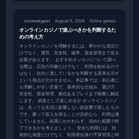
chromatypist
August 5, 2026
Online games
オンラインカジノで遊ぶべきかを判断するた
めの考え方
オンラインカジノを理解するには、華やかな演出だ
けでなく、運営、安全性、確率、資金管理まで見る
必要があります。 おすすめオンカジについて調べ
る際は、広告の印象だけでなく、利用を勧めるので
はなく、自分に適しているかを判断する基準を示す
という視点が欠かせません。本記事では、初心者に
も理解しやすい言葉で、基本的な仕組み、選び方、
安全性、資金管理、責任あるプレイまで順番に解説
します。 娯楽として楽しめるか オンラインカジノ
は、失っても生活に影響しない娯楽費で楽しむもの
です。勝って収入を得ることが目的なら、利用は適
していません。結果にかかわらず、決めた範囲で終
了できるかを考えましょう。 安全な利用には、技
術的な保護だけでなく、利用者自身の予算管理と時