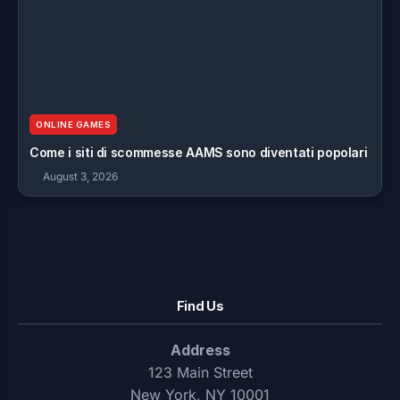
ONLINE GAMES
Come i siti di scommesse AAMS sono diventati popolari
August 3, 2026
Find Us
Address
123 Main Street
New York, NY 10001