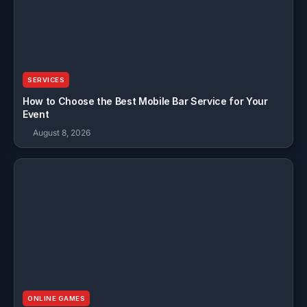
SERVICES
How to Choose the Best Mobile Bar Service for Your
Event
August 8, 2026
ONLINE GAMES