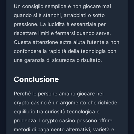
Un consiglio semplice è non giocare mai
quando si è stanchi, arrabbiati o sotto
pressione. La lucidità è essenziale per
rispettare limiti e fermarsi quando serve.
Questa attenzione extra aiuta l’utente a non
confondere la rapidità della tecnologia con
una garanzia di sicurezza o risultato.
Conclusione
Perché le persone amano giocare nei
crypto casino è un argomento che richiede
equilibrio tra curiosità tecnologica e
prudenza. I crypto casino possono offrire
metodi di pagamento alternativi, varietà e