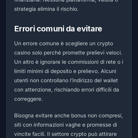
strategia elimina il rischio.
Errori comuni da evitare
Un errore comune è scegliere un crypto
casino solo perché promette prelievi veloci.
Un altro è ignorare le commissioni di rete o i
limiti minimi di deposito e prelievo. Alcuni
utenti non controllano l’indirizzo del wallet
con attenzione, rischiando errori difficili da
correggere.
Bisogna evitare anche bonus non compresi,
siti con informazioni vaghe e promesse di
vincite facili. Il settore crypto può attirare