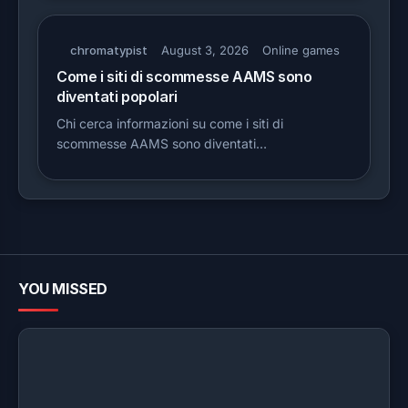
chromatypist
August 3, 2026
Online games
Come i siti di scommesse AAMS sono
diventati popolari
Chi cerca informazioni su come i siti di
scommesse AAMS sono diventati…
YOU MISSED