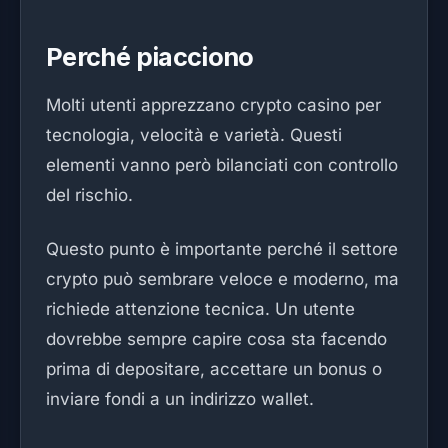
Perché piacciono
Molti utenti apprezzano crypto casino per
tecnologia, velocità e varietà. Questi
elementi vanno però bilanciati con controllo
del rischio.
Questo punto è importante perché il settore
crypto può sembrare veloce e moderno, ma
richiede attenzione tecnica. Un utente
dovrebbe sempre capire cosa sta facendo
prima di depositare, accettare un bonus o
inviare fondi a un indirizzo wallet.