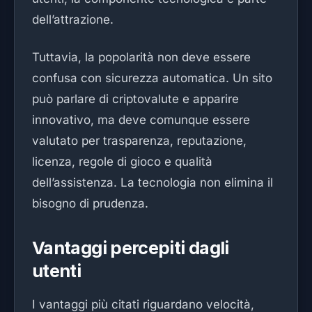
dell’attrazione.
Tuttavia, la popolarità non deve essere
confusa con sicurezza automatica. Un sito
può parlare di criptovalute e apparire
innovativo, ma deve comunque essere
valutato per trasparenza, reputazione,
licenza, regole di gioco e qualità
dell’assistenza. La tecnologia non elimina il
bisogno di prudenza.
Vantaggi percepiti dagli
utenti
I vantaggi più citati riguardano velocità,