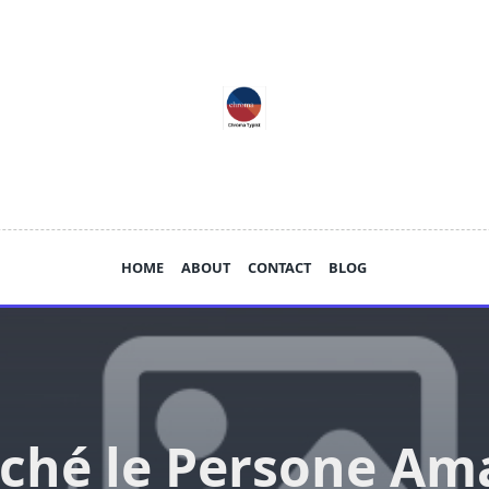
HOME
ABOUT
CONTACT
BLOG
ché le Persone A