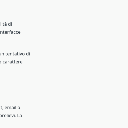
ità di
 interfacce
n tentativo di
o carattere
t, email o
relievi. La