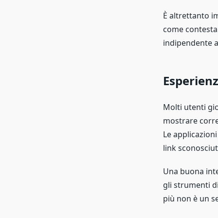
È altrettanto i
come contestar
indipendente a 
Esperienz
Molti utenti g
mostrare corret
Le applicazioni
link sconosciut
Una buona inter
gli strumenti 
più non è un se