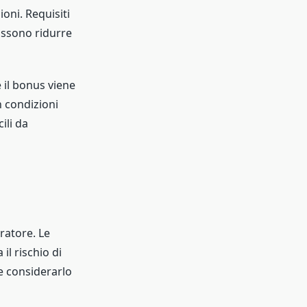
oni. Requisiti
possono ridurre
e il bonus viene
n condizioni
ili da
ratore. Le
il rischio di
e considerarlo