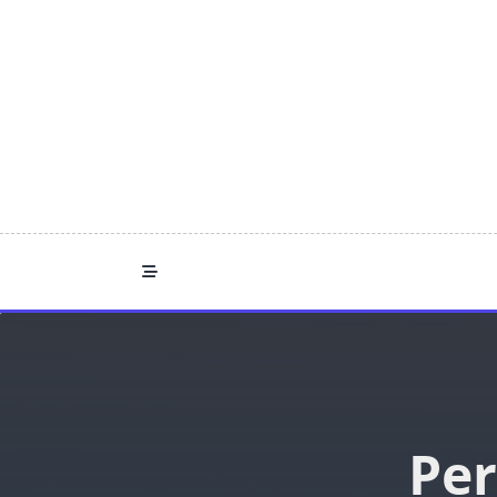
Skip
to
content
Per