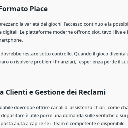
 Formato Piace
ezzano la varietà dei giochi, l’accesso continuo e la possibil
te digitali. Le piattaforme moderne offrono slot, tavoli live e
martphone.
 dovrebbe restare sotto controllo. Quando il gioco diventa u
ro o risolvere problemi finanziari, l’esperienza perde il su
a Clienti e Gestione dei Reclami
idabile dovrebbe offrire canali di assistenza chiari, come cha
i depositare è utile porre una domanda sulle verifiche o sui p
isposta aiuta a capire se il team è competente e disponibile.