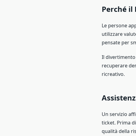
Perché il
Le persone appr
utilizzare valu
pensate per s
Il divertimento
recuperare dena
ricreativo.
Assistenz
Un servizio aff
ticket. Prima d
qualità della r