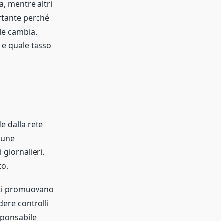
a, mentre altri
ortante perché
ale cambia.
 e quale tasso
e dalla rete
lcune
giornalieri.
to.
siti promuovano
ere controlli
esponsabile