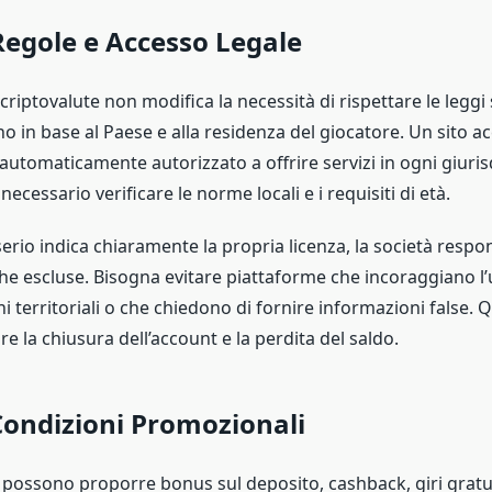
Regole e Accesso Legale
criptovalute non modifica la necessità di rispettare le leggi 
 in base al Paese e alla residenza del giocatore. Un sito ac
automaticamente autorizzato a offrire servizi in ogni giuris
 necessario verificare le norme locali e i requisiti di età.
rio indica chiaramente la propria licenza, la società respon
he escluse. Bisogna evitare piattaforme che incoraggiano l’
i territoriali o che chiedono di fornire informazioni false. 
 la chiusura dell’account e la perdita del saldo.
Condizioni Promozionali
 possono proporre bonus sul deposito, cashback, giri gratui