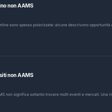
sino non AAMS
online sono spesso polarizzate: alcune descrivono opportunità 
 siti non AAMS
S non significa soltanto trovare molti eventi e mercati. Una 