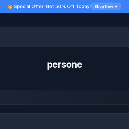
Special Offer: Get 50% Off Today!
Shop Now →
persone