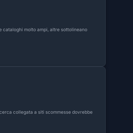
e cataloghi molto ampi, altre sottolineano
ricerca collegata a siti scommesse dovrebbe