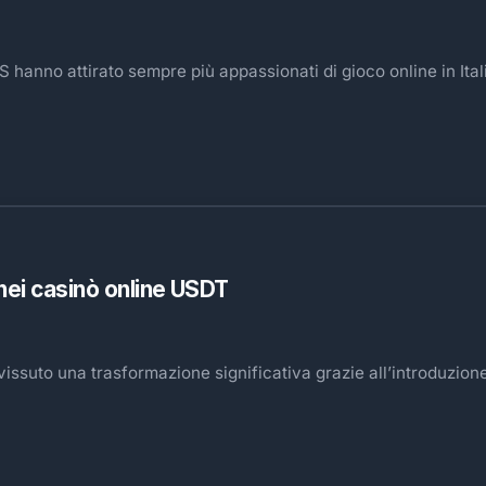
 hanno attirato sempre più appassionati di gioco online in Itali
nei casinò online USDT
 vissuto una trasformazione significativa grazie all’introduzio