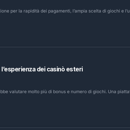
zione per la rapidità dei pagamenti, l’ampia scelta di giochi e l
’esperienza dei casinò esteri
bbe valutare molto più di bonus e numero di giochi. Una piatta