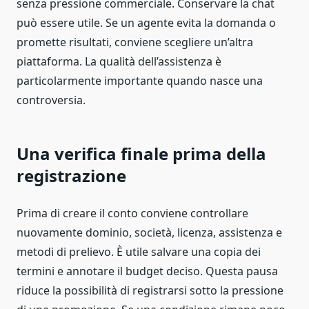
senza pressione commerciale. Conservare la chat
può essere utile. Se un agente evita la domanda o
promette risultati, conviene scegliere un’altra
piattaforma. La qualità dell’assistenza è
particolarmente importante quando nasce una
controversia.
Una verifica finale prima della
registrazione
Prima di creare il conto conviene controllare
nuovamente dominio, società, licenza, assistenza e
metodi di prelievo. È utile salvare una copia dei
termini e annotare il budget deciso. Questa pausa
riduce la possibilità di registrarsi sotto la pressione