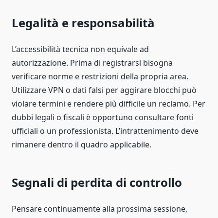
Legalità e responsabilità
L’accessibilità tecnica non equivale ad
autorizzazione. Prima di registrarsi bisogna
verificare norme e restrizioni della propria area.
Utilizzare VPN o dati falsi per aggirare blocchi può
violare termini e rendere più difficile un reclamo. Per
dubbi legali o fiscali è opportuno consultare fonti
ufficiali o un professionista. L’intrattenimento deve
rimanere dentro il quadro applicabile.
Segnali di perdita di controllo
Pensare continuamente alla prossima sessione,