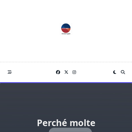
Skip
to
content
Perché molte