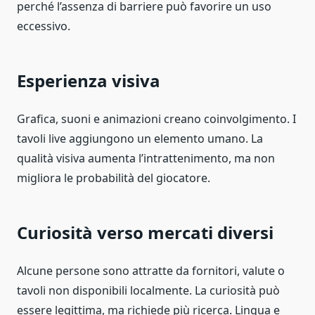
perché l’assenza di barriere può favorire un uso
eccessivo.
Esperienza visiva
Grafica, suoni e animazioni creano coinvolgimento. I
tavoli live aggiungono un elemento umano. La
qualità visiva aumenta l’intrattenimento, ma non
migliora le probabilità del giocatore.
Curiosità verso mercati diversi
Alcune persone sono attratte da fornitori, valute o
tavoli non disponibili localmente. La curiosità può
essere legittima, ma richiede più ricerca. Lingua e