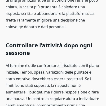
di una promozione. Se una condizione rimane poco
chiara, la scelta più prudente è chiedere una
risposta scritta o abbandonare la piattaforma. La
fretta raramente migliora una decisione che
coinvolge denaro e dati personali.
Controllare l’attività dopo ogni
sessione
Al termine è utile confrontare il risultato con il piano
iniziale. Tempo, spesa, variazioni delle puntate e
stato emotivo dovrebbero essere registrati. Se i
limiti sono stati superati, la risposta non è
aumentare il budget, ma ridurre l’esposizione o fare
una pausa. Un controllo regolare aiuta a individuare
cambiamenti nel comportamento prima che