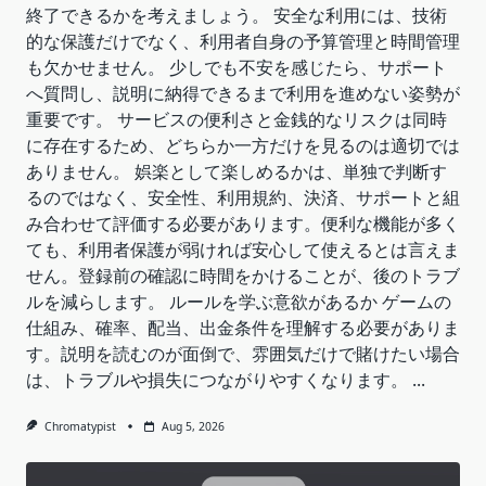
終了できるかを考えましょう。 安全な利用には、技術
的な保護だけでなく、利用者自身の予算管理と時間管理
も欠かせません。 少しでも不安を感じたら、サポート
へ質問し、説明に納得できるまで利用を進めない姿勢が
重要です。 サービスの便利さと金銭的なリスクは同時
に存在するため、どちらか一方だけを見るのは適切では
ありません。 娯楽として楽しめるかは、単独で判断す
るのではなく、安全性、利用規約、決済、サポートと組
み合わせて評価する必要があります。便利な機能が多く
ても、利用者保護が弱ければ安心して使えるとは言えま
せん。登録前の確認に時間をかけることが、後のトラブ
ルを減らします。 ルールを学ぶ意欲があるか ゲームの
仕組み、確率、配当、出金条件を理解する必要がありま
す。説明を読むのが面倒で、雰囲気だけで賭けたい場合
は、トラブルや損失につながりやすくなります。
...
Chromatypist
Aug 5, 2026