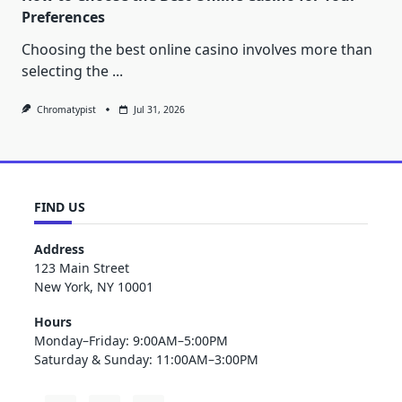
Preferences
Choosing the best online casino involves more than
selecting the
...
Chromatypist
Jul 31, 2026
FIND US
Address
123 Main Street
New York, NY 10001
Hours
Monday–Friday: 9:00AM–5:00PM
Saturday & Sunday: 11:00AM–3:00PM