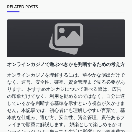
RELATED POSTS
オンラインカジノで遊ぶべきかを判断するための考え方
オンラインカジノを理解するには、華やかな演出だけで
なく、運営、安全性、確率、資金管理まで見る必要があ
ります。 おすすめオンカジについて調べる際は、広告
の印象だけでなく、利用を勧めるのではなく、自分に適
しているかを判断する基準を示すという視点が欠かせま
せん。本記事では、初心者にも理解しやすい言葉で、基
本的な仕組み、選び方、安全性、資金管理、責任あるプ
レイまで順番に解説します。 娯楽として楽しめるか オ
ンラインカジノは、失っても生活に影響しない娯楽費で