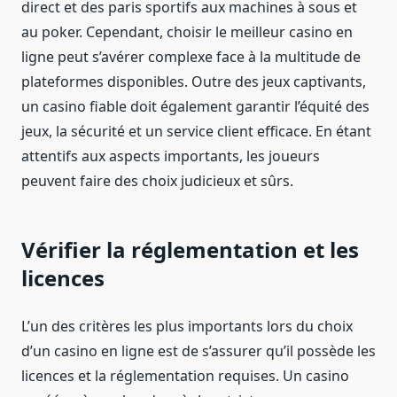
direct et des paris sportifs aux machines à sous et
au poker. Cependant, choisir le meilleur casino en
ligne peut s’avérer complexe face à la multitude de
plateformes disponibles. Outre des jeux captivants,
un casino fiable doit également garantir l’équité des
jeux, la sécurité et un service client efficace. En étant
attentifs aux aspects importants, les joueurs
peuvent faire des choix judicieux et sûrs.
Vérifier la réglementation et les
licences
L’un des critères les plus importants lors du choix
d’un casino en ligne est de s’assurer qu’il possède les
licences et la réglementation requises. Un casino