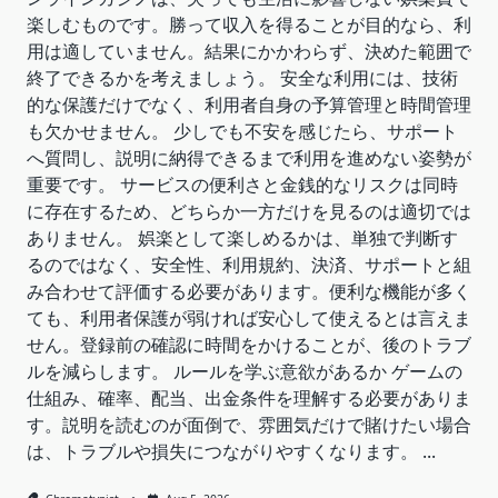
楽しむものです。勝って収入を得ることが目的なら、利
用は適していません。結果にかかわらず、決めた範囲で
終了できるかを考えましょう。 安全な利用には、技術
的な保護だけでなく、利用者自身の予算管理と時間管理
も欠かせません。 少しでも不安を感じたら、サポート
へ質問し、説明に納得できるまで利用を進めない姿勢が
重要です。 サービスの便利さと金銭的なリスクは同時
に存在するため、どちらか一方だけを見るのは適切では
ありません。 娯楽として楽しめるかは、単独で判断す
るのではなく、安全性、利用規約、決済、サポートと組
み合わせて評価する必要があります。便利な機能が多く
ても、利用者保護が弱ければ安心して使えるとは言えま
せん。登録前の確認に時間をかけることが、後のトラブ
ルを減らします。 ルールを学ぶ意欲があるか ゲームの
仕組み、確率、配当、出金条件を理解する必要がありま
す。説明を読むのが面倒で、雰囲気だけで賭けたい場合
は、トラブルや損失につながりやすくなります。
...