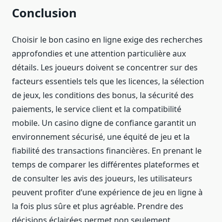
Conclusion
Choisir le bon casino en ligne exige des recherches
approfondies et une attention particulière aux
détails. Les joueurs doivent se concentrer sur des
facteurs essentiels tels que les licences, la sélection
de jeux, les conditions des bonus, la sécurité des
paiements, le service client et la compatibilité
mobile. Un casino digne de confiance garantit un
environnement sécurisé, une équité de jeu et la
fiabilité des transactions financières. En prenant le
temps de comparer les différentes plateformes et
de consulter les avis des joueurs, les utilisateurs
peuvent profiter d’une expérience de jeu en ligne à
la fois plus sûre et plus agréable. Prendre des
décisions éclairées permet non seulement