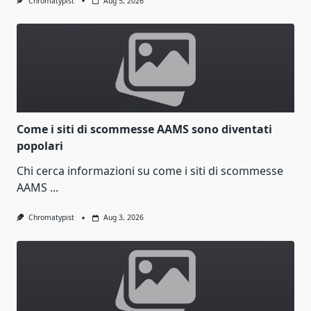
Chromatypist
Aug 5, 2026
Come i siti di scommesse AAMS sono diventati
popolari
Chi cerca informazioni su come i siti di scommesse
AAMS
...
Chromatypist
Aug 3, 2026