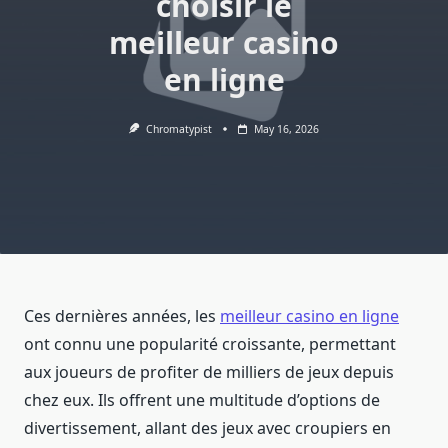
choisir le
meilleur casino
en ligne
Chromatypist
May 16, 2026
Ces dernières années, les
meilleur casino en ligne
ont connu une popularité croissante, permettant
aux joueurs de profiter de milliers de jeux depuis
chez eux. Ils offrent une multitude d’options de
divertissement, allant des jeux avec croupiers en