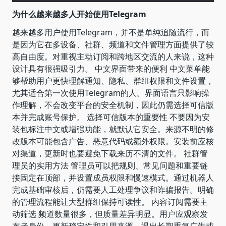
为什么越来越多人开始使用Telegram
越来越多用户使用Telegram，并不是单纯追随流行，而
是因为它在多设备、社群、频道和文件管理方面提供了较
高自由度。对重视主动订阅和跨地区交流的人来说，这种
设计具有很强吸引力。 中文界面带来的便利 中文菜单能
够帮助用户更快理解通知、隐私、群组权限和文件设置，
尤其适合第一次使用Telegram的人。界面语言只影响操
作理解，不会改变平台的安全机制，因此仍需选择可信版
本并完成账号保护。 选择可信版本的重要性 不要因为安
装包标注中文或增强功能，就默认它安全。来源不明的修
改版本可能包含广告、恶意代码或额外权限。安装前应核
对渠道，更新时也要避免下载来历不清的文件。 社群管
理员的实用方法 管理员可以把规则、常见问题和重要链
接固定在顶部，并设置成员权限和慢速模式。通过机器人
完成基础审核后，仍需要人工处理争议和诈骗报告。明确
的管理流程能让大型群组保持可读性。 内容订阅需要主
动筛选 频道数量很多，但质量差异明显。用户应观察发
布者身份、更新稳定性和引用来源，退出长期重复广告或