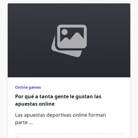
Online games
Por qué a tanta gente le gustan las
apuestas online
Las apuestas deportivas online forman
parte
...