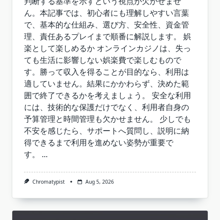
判断する基準を示すという視点が欠かせませ
ん。本記事では、初心者にも理解しやすい言葉
で、基本的な仕組み、選び方、安全性、資金管
理、責任あるプレイまで順番に解説します。 娯
楽として楽しめるか オンラインカジノは、失っ
ても生活に影響しない娯楽費で楽しむもので
す。勝って収入を得ることが目的なら、利用は
適していません。結果にかかわらず、決めた範
囲で終了できるかを考えましょう。 安全な利用
には、技術的な保護だけでなく、利用者自身の
予算管理と時間管理も欠かせません。 少しでも
不安を感じたら、サポートへ質問し、説明に納
得できるまで利用を進めない姿勢が重要で
す。
...
Chromatypist
Aug 5, 2026