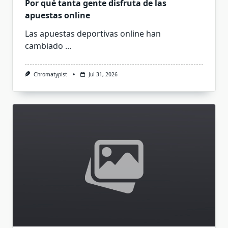
Por qué tanta gente disfruta de las
apuestas online
Las apuestas deportivas online han
cambiado
...
Chromatypist
Jul 31, 2026