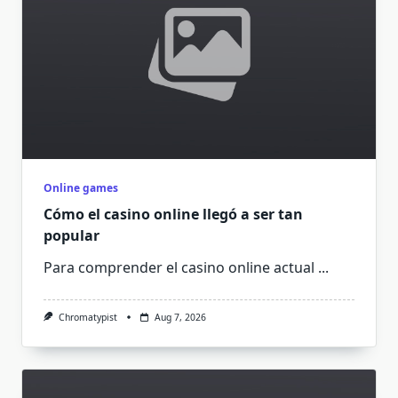
Online games
Cómo el casino online llegó a ser tan
popular
Para comprender el casino online actual
...
Chromatypist
Aug 7, 2026