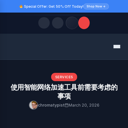
Special Offer: Get 50% Off Today!
Shop Now →
Quick Links
Menu
LATEST UPDATES
August 8, 2026
FOLLOW US
SERVICES
使用智能网络加速工具前需要考虑的
事项
chromatypist
March 20, 2026