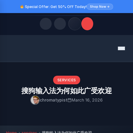
Special Offer: Get 50% Off Today!
Shop Now →
Quick Links
Menu
LATEST UPDATES
August 8, 2026
FOLLOW US
SERVICES
搜狗输入法为何如此广受欢迎
chromatypist
March 16, 2026
Home
services
搜狗输入法为何如此广受欢迎