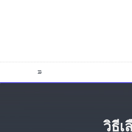
Skip
to
content
วิธี