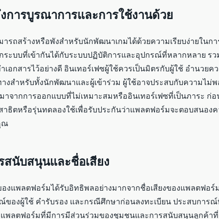
ึงการบูรณาการและการใช้งานด้วย
ารถสร้างหรือพังสำหรับนักพัฒนาเกมได้ด้วยความเรียบง่ายในก
ระบบที่เข้ากันได้กับระบบปฏิบัติการและอุปกรณ์ที่หลากหลาย รวม
ทำเอกสารไว้อย่างดี อินเทอร์เฟซผู้ใช้ควรเป็นมิตรกับผู้ใช้ อำนว
สำหรับทั้งนักพัฒนาและผู้เข้าร่วม ผู้ใช้อาจประสบกับความไม
มาจากการออกแบบที่ไม่เหมาะสมหรืออินเทอร์เฟซที่เป็นภาระ ก่อนต
นสาธิตหรือรุ่นทดลองใช้เพื่อรับประกันว่าแพลตฟอร์มจะตอบสนอ
ุณ
สนับสนุนและชื่อเสียง
อของแพลตฟอร์มได้รับอิทธิพลอย่างมากจากชื่อเสียงของแพลตฟอร์ม 
รณ์ของผู้ใช้ คำรับรอง และกรณีศึกษาก่อนลงทะเบียน ประสบการณ์ที่ร
จากแพลตฟอร์มที่มีการมีส่วนร่วมของชุมชนและการสนับสนุนลูกค้า