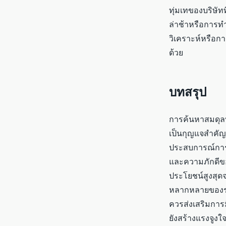
ทุ่มเทของบริษัท
ล่าช้าหรือการท
วิเคราะห์หรือก
ด้วย
บทสรุป
การค้นหาสมดุลท
เป็นกุญแจสำคั
ประสบการณ์การเ
และความภักดีของ
ประโยชน์สูงสุด
หลากหลายของราง
ควรส่งเสริมการม
ยังสร้างแรงจูงใจ