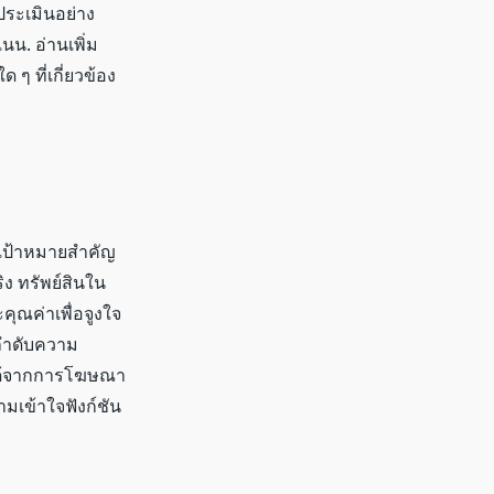
ระเมินอย่าง
นน. อ่านเพิ่ม
 ที่เกี่ยวข้อง
ุเป้าหมายสำคัญ
ง ทรัพย์สินใน
คุณค่าเพื่อจูงใจ
ดลำดับความ
ยได้จากการโฆษณา
เข้าใจฟังก์ชัน