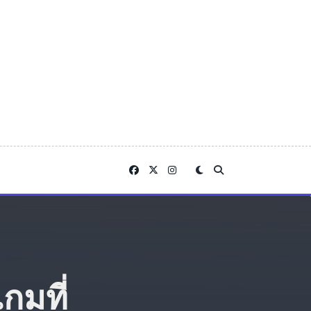
กมที่