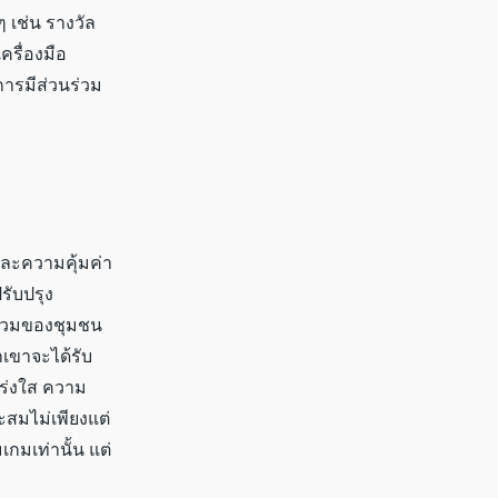
ๆ เช่น รางวัล
รื่องมือ
ารมีส่วนร่วม
ละความคุ้มค่า
ับปรุง
ร่วมของชุมชน
กเขาจะได้รับ
ปร่งใส ความ
สมไม่เพียงแต่
กมเท่านั้น แต่