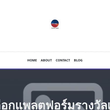
HOME
ABOUT
CONTACT
BLOG
เลือกแพลตฟอร์มรางวัลเ