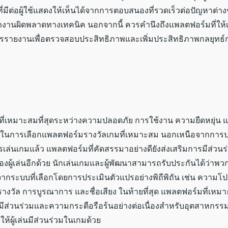
ที่มีต่อผู้ใช้แสดงให้เห็นได้จากการตอบสนองที่รวดเร็วต่อปัญหาต่าง
ำงานผิดพลาดทางเทคนิค นอกจากนี้ ควรคำนึงถึงแพลตฟอร์มที่ให้เค
ารรายงานเพื่อตรวจสอบประสิทธิภาพและเพิ่มประสิทธิภาพกลยุทธ์ก
ี่เหมาะสมที่สุดระหว่างความปลอดภัย การใช้งาน ความยืดหยุ่น แ
ญในการเลือกแพลตฟอร์มรางวัลเกมที่เหมาะสม นอกเหนือจากการปร
ล่นเกมแล้ว แพลตฟอร์มที่คัดสรรมาอย่างดียังส่งเสริมการมีส่วน
ผู้เล่นอีกด้วย นักเล่นเกมและผู้พัฒนาสามารถรับประกันได้ว่าพว
จากระบบที่เลือกโดยการประเมินตัวแปรอย่างพิถีพิถัน เช่น ความโ
วัล การบูรณาการ และชื่อเสียง ในท้ายที่สุด แพลตฟอร์มที่เหมาะ
ีส่วนร่วมและความกระตือรือร้นอย่างต่อเนื่องสำหรับอุตสาหกรรมเ
ให้ผู้เล่นมีส่วนร่วมในเกมด้วย