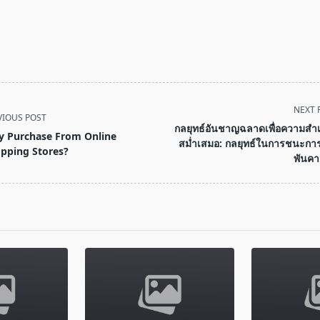
NEXT 
VIOUS POST
กลยุทธ์อันชาญฉลาดเพื่อความสำเร็
 Purchase From Online
สม่ำเสมอ: กลยุทธ์ในการชนะการ
pping Stores?
พันคา
pan>