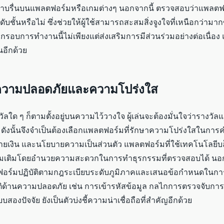
ราบรื่นบนแพลตฟอร์มหรือเกมต่างๆ นอกจากนี้ ตรวจสอบว่าแพลต
บชั้นหรือไม่ ซึ่งช่วยให้ผู้ใช้สามารถสะสมสิ่งจูงใจที่เหนือกว่ามาก
 กรอบการทำงานนี้ไม่เพียงแต่ส่งเสริมการมีส่วนร่วมอย่างต่อเนื่อง แ
ืนอีกด้วย
วามปลอดภัยและความโปร่งใส
ลใด ๆ ก็ตามตั้งอยู่บนความไว้วางใจ ผู้เล่นจะต้องมั่นใจว่ารางวั
ดังนั้นจึงจำเป็นต้องเลือกแพลตฟอร์มที่รักษาความโปร่งใสใน
ายเงิน และนโยบายความเป็นส่วนตัว แพลตฟอร์มที่ใช้เทคโนโลยีบ
่มเติมโดยอำนวยความสะดวกในการทำธุรกรรมที่ตรวจสอบได้ นอกจ
อร์มปฏิบัติตามกฎระเบียบระดับภูมิภาคและเสนอข้อกำหนดในการใ
ติด้านความปลอดภัย เช่น การเข้ารหัสข้อมูล กลไกการตรวจจับกา
สองปัจจัย ยังเป็นตัวบ่งชี้ความน่าเชื่อถือที่สำคัญอีกด้วย