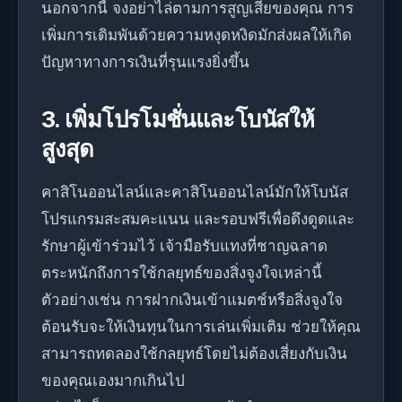
นอกจากนี้ จงอย่าไล่ตามการสูญเสียของคุณ การ
เพิ่มการเดิมพันด้วยความหงุดหงิดมักส่งผลให้เกิด
ปัญหาทางการเงินที่รุนแรงยิ่งขึ้น
3. เพิ่มโปรโมชั่นและโบนัสให้
สูงสุด
คาสิโนออนไลน์และคาสิโนออนไลน์มักให้โบนัส
โปรแกรมสะสมคะแนน และรอบฟรีเพื่อดึงดูดและ
รักษาผู้เข้าร่วมไว้ เจ้ามือรับแทงที่ชาญฉลาด
ตระหนักถึงการใช้กลยุทธ์ของสิ่งจูงใจเหล่านี้
ตัวอย่างเช่น การฝากเงินเข้าแมตช์หรือสิ่งจูงใจ
ต้อนรับจะให้เงินทุนในการเล่นเพิ่มเติม ช่วยให้คุณ
สามารถทดลองใช้กลยุทธ์โดยไม่ต้องเสี่ยงกับเงิน
ของคุณเองมากเกินไป