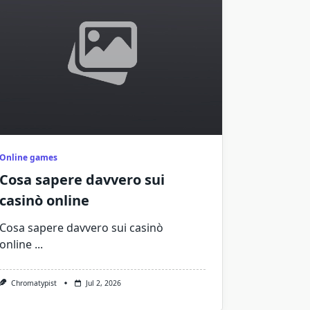
Online games
Cosa sapere davvero sui
casinò online
Cosa sapere davvero sui casinò
online
...
Chromatypist
Jul 2, 2026