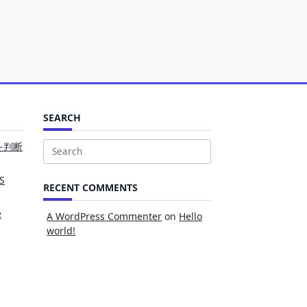
SEARCH
を判断
Search
for:
S
RECENT COMMENTS
e
A WordPress Commenter
on
Hello
world!