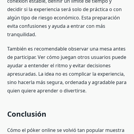
conexión estable, definir un límite de tiempo y
decidir si la experiencia será solo de práctica o con
algún tipo de riesgo económico. Esta preparación
evita confusiones y ayuda a entrar con más
tranquilidad.
También es recomendable observar una mesa antes
de participar. Ver cómo juegan otros usuarios puede
ayudar a entender el ritmo y evitar decisiones
apresuradas. La idea no es complicar la experiencia,
sino hacerla más segura, ordenada y agradable para
quien quiere aprender o divertirse.
Conclusión
Cómo el póker online se volvió tan popular muestra