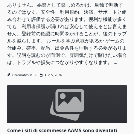
ありません。 娯楽として楽しめるかは、単独で判断す
るのではなく、安全性、利用規約、決済、サポートと組
み合わせて評価する必要があります。便利な機能が多く
ても、利用者保護が弱ければ安心して使えるとは言えま
せん。登録前の確認に時間をかけることが、後のトラブ
ルを減らします。 ルールを学ぶ意欲があるか ゲームの
仕組み、確率、配当、出金条件を理解する必要がありま
す。説明を読むのが面倒で、雰囲気だけで賭けたい場合
は、トラブルや損失につながりやすくなります。
...
Chromatypist
Aug 5, 2026
Come i siti di scommesse AAMS sono diventati