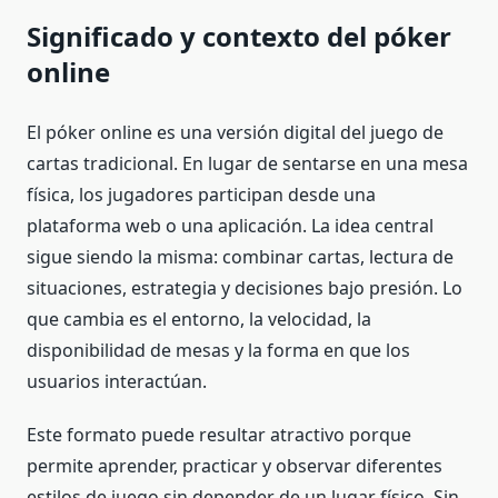
Significado y contexto del póker
online
El póker online es una versión digital del juego de
cartas tradicional. En lugar de sentarse en una mesa
física, los jugadores participan desde una
plataforma web o una aplicación. La idea central
sigue siendo la misma: combinar cartas, lectura de
situaciones, estrategia y decisiones bajo presión. Lo
que cambia es el entorno, la velocidad, la
disponibilidad de mesas y la forma en que los
usuarios interactúan.
Este formato puede resultar atractivo porque
permite aprender, practicar y observar diferentes
estilos de juego sin depender de un lugar físico. Sin