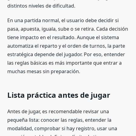
distintos niveles de dificultad.
En una partida normal, el usuario debe decidir si
pasa, apuesta, iguala, sube o se retira. Cada decisión
tiene impacto en el resultado. Aunque el sistema
automatiza el reparto y el orden de turnos, la parte
estratégica depende del jugador. Por eso, entender
las reglas básicas es más importante que entrar a
muchas mesas sin preparación.
Lista práctica antes de jugar
Antes de jugar, es recomendable revisar una
pequeña lista: conocer las reglas, entender la
modalidad, comprobar si hay registro, usar una