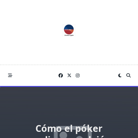
Skip
to
content
Cómo el póker