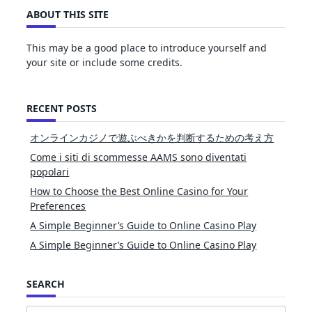
ABOUT THIS SITE
This may be a good place to introduce yourself and
your site or include some credits.
RECENT POSTS
オンラインカジノで遊ぶべきかを判断するための考え方
Come i siti di scommesse AAMS sono diventati
popolari
How to Choose the Best Online Casino for Your
Preferences
A Simple Beginner’s Guide to Online Casino Play
A Simple Beginner’s Guide to Online Casino Play
SEARCH