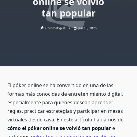
online se volvió
tan popular
Chromatypist
Jun 15, 2026
El póker online se ha convertido en una de las
formas más conocidas de entretenimiento digital,
especialmente para quienes desean aprender
reglas, practicar estrategias y participar en mesas
virtuales desde casa. En este artículo hablamos de
cómo el póker online se volvió tan popular
e
incluimos
poker texas holdem online gratis sin