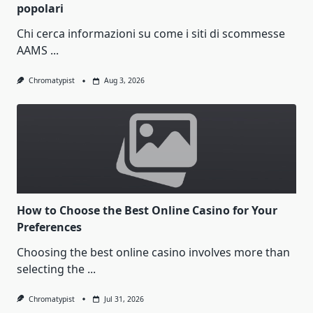
popolari
Chi cerca informazioni su come i siti di scommesse
AAMS
...
Chromatypist
Aug 3, 2026
How to Choose the Best Online Casino for Your
Preferences
Choosing the best online casino involves more than
selecting the
...
Chromatypist
Jul 31, 2026