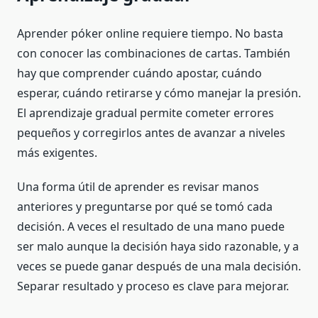
Aprender póker online requiere tiempo. No basta
con conocer las combinaciones de cartas. También
hay que comprender cuándo apostar, cuándo
esperar, cuándo retirarse y cómo manejar la presión.
El aprendizaje gradual permite cometer errores
pequeños y corregirlos antes de avanzar a niveles
más exigentes.
Una forma útil de aprender es revisar manos
anteriores y preguntarse por qué se tomó cada
decisión. A veces el resultado de una mano puede
ser malo aunque la decisión haya sido razonable, y a
veces se puede ganar después de una mala decisión.
Separar resultado y proceso es clave para mejorar.