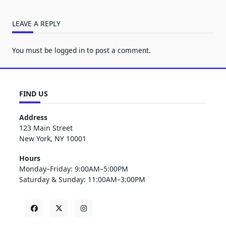
LEAVE A REPLY
You must be
logged in
to post a comment.
FIND US
Address
123 Main Street
New York, NY 10001
Hours
Monday–Friday: 9:00AM–5:00PM
Saturday & Sunday: 11:00AM–3:00PM