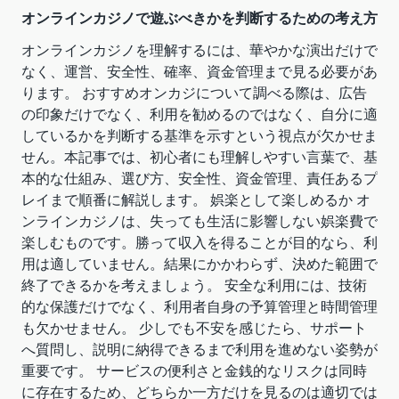
オンラインカジノで遊ぶべきかを判断するための考え方
オンラインカジノを理解するには、華やかな演出だけで
なく、運営、安全性、確率、資金管理まで見る必要があ
ります。 おすすめオンカジについて調べる際は、広告
の印象だけでなく、利用を勧めるのではなく、自分に適
しているかを判断する基準を示すという視点が欠かせま
せん。本記事では、初心者にも理解しやすい言葉で、基
本的な仕組み、選び方、安全性、資金管理、責任あるプ
レイまで順番に解説します。 娯楽として楽しめるか オ
ンラインカジノは、失っても生活に影響しない娯楽費で
楽しむものです。勝って収入を得ることが目的なら、利
用は適していません。結果にかかわらず、決めた範囲で
終了できるかを考えましょう。 安全な利用には、技術
的な保護だけでなく、利用者自身の予算管理と時間管理
も欠かせません。 少しでも不安を感じたら、サポート
へ質問し、説明に納得できるまで利用を進めない姿勢が
重要です。 サービスの便利さと金銭的なリスクは同時
に存在するため、どちらか一方だけを見るのは適切では