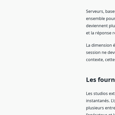
Serveurs, bases
ensemble pour a
deviennent plu
et la réponse r
La dimension é
session ne devr
contexte, cette
Les fourn
Les studios ext
instantanés. L’
plusieurs entre