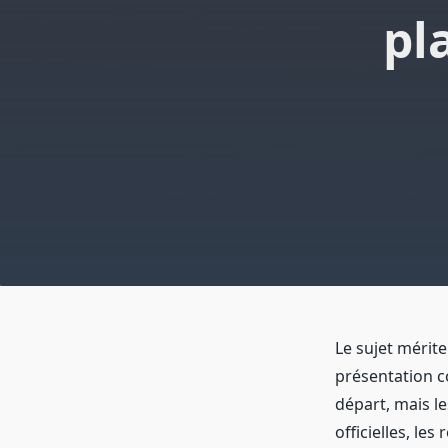
pl
Le sujet mérite
présentation 
départ, mais l
officielles, le