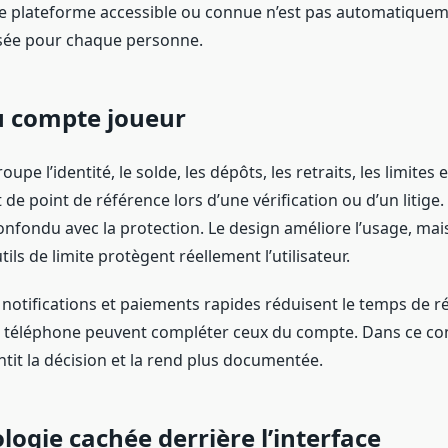
 Une plateforme accessible ou connue n’est pas automatique
sée pour chaque personne.
u compte joueur
pe l’identité, le solde, les dépôts, les retraits, les limites et
de point de référence lors d’une vérification ou d’un litige.
onfondu avec la protection. Le design améliore l’usage, mais 
utils de limite protègent réellement l’utilisateur.
 notifications et paiements rapides réduisent le temps de ré
téléphone peuvent compléter ceux du compte. Dans ce con
tit la décision et la rend plus documentée.
logie cachée derrière l’interface