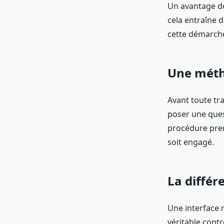
Un avantage doi
cela entraîne d
cette démarche
Une méth
Avant toute tran
poser une ques
procédure pren
soit engagé.
La différ
Une interface r
véritable contr