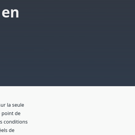
 en
ur la seule
 point de
s conditions
éels de