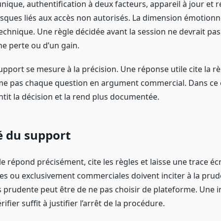
ique, authentification à deux facteurs, appareil à jour et 
risques liés aux accès non autorisés. La dimension émotion
technique. Une règle décidée avant la session ne devrait pas
une perte ou d’un gain.
upport se mesure à la précision. Une réponse utile cite la 
me pas chaque question en argument commercial. Dans ce c
tit la décision et la rend plus documentée.
é du support
e répond précisément, cite les règles et laisse une trace écr
s ou exclusivement commerciales doivent inciter à la prud
us prudente peut être de ne pas choisir de plateforme. Une 
ifier suffit à justifier l’arrêt de la procédure.