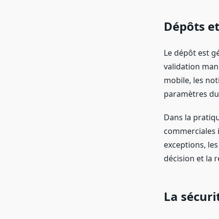
Dépôts et
Le dépôt est g
validation manu
mobile, les not
paramètres du
Dans la pratiqu
commerciales in
exceptions, les 
décision et la
La sécuri