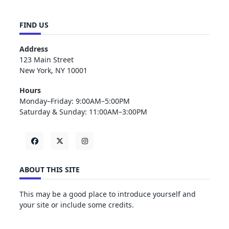
FIND US
Address
123 Main Street
New York, NY 10001
Hours
Monday–Friday: 9:00AM–5:00PM
Saturday & Sunday: 11:00AM–3:00PM
ABOUT THIS SITE
This may be a good place to introduce yourself and
your site or include some credits.