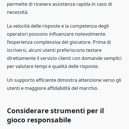
permette di ricevere assistenza rapida in caso di
necessità.
La velocità delle risposte e la competenza degli
operatori possono influenzare notevolmente
l’esperienza complessiva del giocatore. Prima di
iscriversi, alcuni utenti preferiscono testare
direttamente il servizio clienti con domande semplici
per valutare tempi e qualità delle risposte.
Un supporto efficiente dimostra attenzione verso gli
utenti e maggiore affidabilità del marchio.
Considerare strumenti per il
gioco responsabile