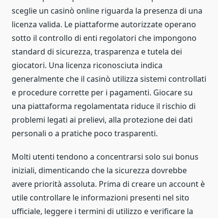
sceglie un casinò online riguarda la presenza di una
licenza valida. Le piattaforme autorizzate operano
sotto il controllo di enti regolatori che impongono
standard di sicurezza, trasparenza e tutela dei
giocatori. Una licenza riconosciuta indica
generalmente che il casinò utilizza sistemi controllati
e procedure corrette per i pagamenti. Giocare su
una piattaforma regolamentata riduce il rischio di
problemi legati ai prelievi, alla protezione dei dati
personali o a pratiche poco trasparenti.
Molti utenti tendono a concentrarsi solo sui bonus
iniziali, dimenticando che la sicurezza dovrebbe
avere priorità assoluta. Prima di creare un account è
utile controllare le informazioni presenti nel sito
ufficiale, leggere i termini di utilizzo e verificare la