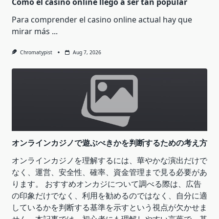
Cómo el casino online llegó a ser tan popular
Para comprender el casino online actual hay que
mirar más
...
Chromatypist
Aug 7, 2026
オンラインカジノで遊ぶべきかを判断するための考え方
オンラインカジノを理解するには、華やかな演出だけで
なく、運営、安全性、確率、資金管理まで見る必要があ
ります。 おすすめオンカジについて調べる際は、広告
の印象だけでなく、利用を勧めるのではなく、自分に適
しているかを判断する基準を示すという視点が欠かせま