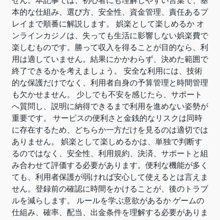
せん。本記事では、初心者にも理解しやすい言葉で、基
本的な仕組み、選び方、安全性、資金管理、責任あるプ
レイまで順番に解説します。 娯楽として楽しめるか オ
ンラインカジノは、失っても生活に影響しない娯楽費で
楽しむものです。勝って収入を得ることが目的なら、利
用は適していません。結果にかかわらず、決めた範囲で
終了できるかを考えましょう。 安全な利用には、技術
的な保護だけでなく、利用者自身の予算管理と時間管理
も欠かせません。 少しでも不安を感じたら、サポート
へ質問し、説明に納得できるまで利用を進めない姿勢が
重要です。 サービスの便利さと金銭的なリスクは同時
に存在するため、どちらか一方だけを見るのは適切では
ありません。 娯楽として楽しめるかは、単独で判断す
るのではなく、安全性、利用規約、決済、サポートと組
み合わせて評価する必要があります。便利な機能が多く
ても、利用者保護が弱ければ安心して使えるとは言えま
せん。登録前の確認に時間をかけることが、後のトラブ
ルを減らします。 ルールを学ぶ意欲があるか ゲームの
仕組み、確率、配当、出金条件を理解する必要がありま