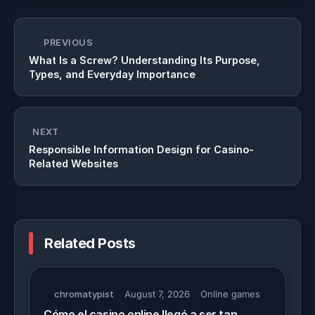
PREVIOUS
What Is a Screw? Understanding Its Purpose,
Types, and Everyday Importance
NEXT
Responsible Information Design for Casino-
Related Websites
Related Posts
chromatypist
August 7, 2026
Online games
Cómo el casino online llegó a ser tan