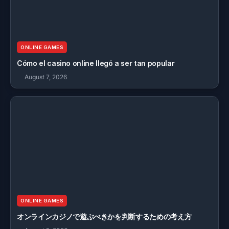
ONLINE GAMES
Cómo el casino online llegó a ser tan popular
August 7, 2026
ONLINE GAMES
オンラインカジノで遊ぶべきかを判断するための考え方