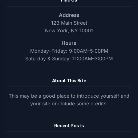
Address
123 Main Street
New York, NY 10001
Hours
Monday–Friday: 9:00AM–5:00PM
Saturday & Sunday: 11:00AM–3:00PM
About This Site
This may be a good place to introduce yourself and
your site or include some credits.
Recent Posts