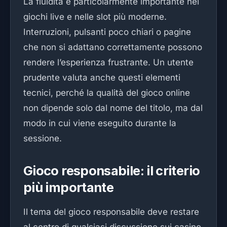
La fluidità è particolarmente importante nei
giochi live e nelle slot più moderne.
Interruzioni, pulsanti poco chiari o pagine
che non si adattano correttamente possono
rendere l’esperienza frustrante. Un utente
prudente valuta anche questi elementi
tecnici, perché la qualità del gioco online
non dipende solo dal nome del titolo, ma dal
modo in cui viene eseguito durante la
sessione.
Gioco responsabile: il criterio
più importante
Il tema del gioco responsabile deve restare