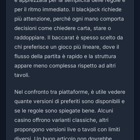
è apprezzata per la semplicità delle regole e
per il ritmo immediato. Il blackjack richiede
più attenzione, perché ogni mano comporta
decisioni come chiedere carta, stare o
raddoppiare. Il baccarat è spesso scelto da
chi preferisce un gioco più lineare, dove il
flusso della partita è rapido e la struttura
appare meno complessa rispetto ad altri
tavoli.
Nel confronto tra piattaforme, è utile vedere
quante versioni di preferiti sono disponibili e
se le regole sono spiegate bene. Alcuni
casino offrono varianti classiche, altri
propongono versioni live o tavoli con limiti
diversi. Un buon articolo non dovrebbe