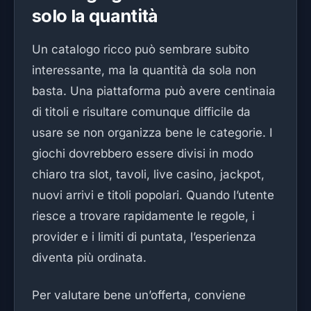
solo la quantità
Un catalogo ricco può sembrare subito
interessante, ma la quantità da sola non
basta. Una piattaforma può avere centinaia
di titoli e risultare comunque difficile da
usare se non organizza bene le categorie. I
giochi dovrebbero essere divisi in modo
chiaro tra slot, tavoli, live casino, jackpot,
nuovi arrivi e titoli popolari. Quando l’utente
riesce a trovare rapidamente le regole, i
provider e i limiti di puntata, l’esperienza
diventa più ordinata.
Per valutare bene un’offerta, conviene