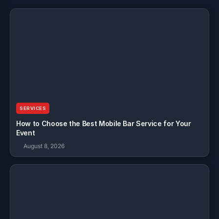
SERVICES
How to Choose the Best Mobile Bar Service for Your
Event
August 8, 2026