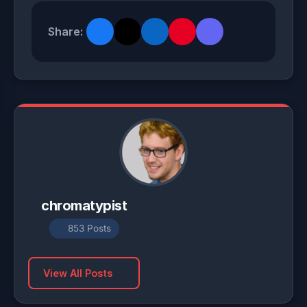
Share:
chromatypist
853 Posts
View All Posts