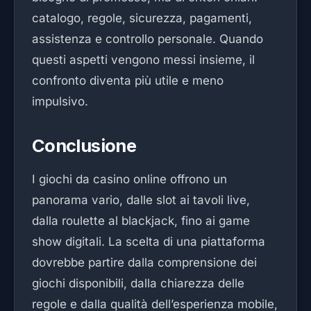
catalogo, regole, sicurezza, pagamenti,
assistenza e controllo personale. Quando
questi aspetti vengono messi insieme, il
confronto diventa più utile e meno
impulsivo.
Conclusione
I giochi da casino online offrono un
panorama vario, dalle slot ai tavoli live,
dalla roulette al blackjack, fino ai game
show digitali. La scelta di una piattaforma
dovrebbe partire dalla comprensione dei
giochi disponibili, dalla chiarezza delle
regole e dalla qualità dell’esperienza mobile,