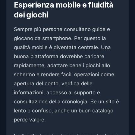
Esperienza mobile e fluidità
dei giochi
Sempre più persone consultano guide e
giocano da smartphone. Per questo la
qualità mobile è diventata centrale. Una
buona piattaforma dovrebbe caricare
rapidamente, adattare bene i giochi allo
schermo e rendere facili operazioni come
apertura del conto, verifica delle
informazioni, accesso al supporto e
consultazione della cronologia. Se un sito è
lento o confuso, anche un buon catalogo
perde valore.