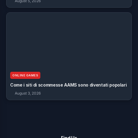
August 5, 2026
ONLINE GAMES
Come i siti di scommesse AAMS sono diventati popolari
August 3, 2026
Find Us