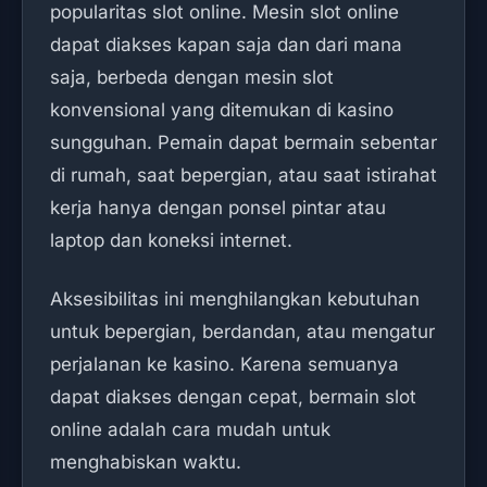
popularitas slot online. Mesin slot online
dapat diakses kapan saja dan dari mana
saja, berbeda dengan mesin slot
konvensional yang ditemukan di kasino
sungguhan. Pemain dapat bermain sebentar
di rumah, saat bepergian, atau saat istirahat
kerja hanya dengan ponsel pintar atau
laptop dan koneksi internet.
Aksesibilitas ini menghilangkan kebutuhan
untuk bepergian, berdandan, atau mengatur
perjalanan ke kasino. Karena semuanya
dapat diakses dengan cepat, bermain slot
online adalah cara mudah untuk
menghabiskan waktu.