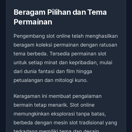
Beragam Pilihan dan Tema
Permainan
Pengembang slot online telah menghasilkan
beragam koleksi permainan dengan ratusan
tema berbeda. Tersedia permainan slot
untuk setiap minat dan kepribadian, mulai
dari dunia fantasi dan film hingga
petualangan dan mitologi kuno.
Keragaman ini membuat pengalaman
bermain tetap menarik. Slot online
memungkinkan eksplorasi tanpa batas,
berbeda dengan mesin slot tradisional yang
terkadang memiliki tema dan desain