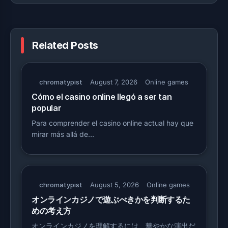
Related Posts
chromatypist
August 7, 2026
Online games
Cómo el casino online llegó a ser tan
popular
Para comprender el casino online actual hay que
mirar más allá de…
chromatypist
August 5, 2026
Online games
オンラインカジノで遊ぶべきかを判断するた
めの考え方
オンラインカジノを理解するには、華やかな演出だ