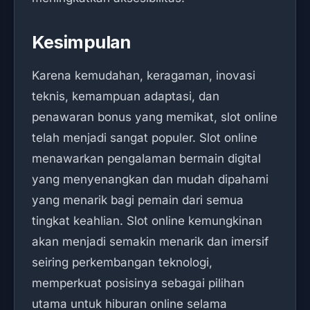
Kesimpulan
Karena kemudahan, keragaman, inovasi
teknis, kemampuan adaptasi, dan
penawaran bonus yang memikat, slot online
telah menjadi sangat populer. Slot online
menawarkan pengalaman bermain digital
yang menyenangkan dan mudah dipahami
yang menarik bagi pemain dari semua
tingkat keahlian. Slot online kemungkinan
akan menjadi semakin menarik dan imersif
seiring perkembangan teknologi,
memperkuat posisinya sebagai pilihan
utama untuk hiburan online selama