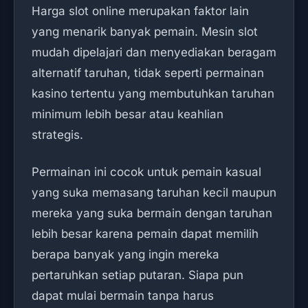
Harga slot online merupakan faktor lain
yang menarik banyak pemain. Mesin slot
mudah dipelajari dan menyediakan beragam
alternatif taruhan, tidak seperti permainan
kasino tertentu yang membutuhkan taruhan
minimum lebih besar atau keahlian
strategis.
Permainan ini cocok untuk pemain kasual
yang suka memasang taruhan kecil maupun
mereka yang suka bermain dengan taruhan
lebih besar karena pemain dapat memilih
berapa banyak yang ingin mereka
pertaruhkan setiap putaran. Siapa pun
dapat mulai bermain tanpa harus