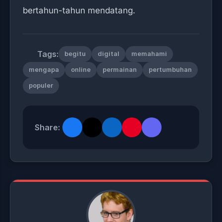
bertahun-tahun mendatang.
Tags:
begitu
digital
memahami
mengapa
online
permainan
pertumbuhan
populer
Share: