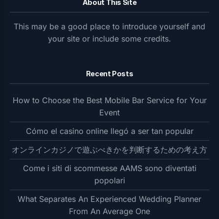
About This Site
This may be a good place to introduce yourself and
your site or include some credits.
Recent Posts
How to Choose the Best Mobile Bar Service for Your
Event
Cómo el casino online llegó a ser tan popular
オンラインカジノで遊ぶべきかを判断するための考え方
Come i siti di scommesse AAMS sono diventati
popolari
What Separates An Experienced Wedding Planner
From An Average One