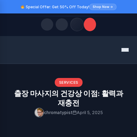
Special Offer: Get 50% Off Today!
Shop Now →
Quick Links
Menu
LATEST UPDATES
August 8, 2026
FOLLOW US
SERVICES
출장 마사지의 건강상 이점: 활력과
재충전
chromatypist
April 5, 2025