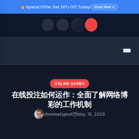
Special Offer: Get 50% Off Today!
Shop Now →
Quick Links
Menu
LATEST UPDATES
August 9, 2026
FOLLOW US
ONLINE GAMES
在线投注如何运作：全面了解网络博
彩的工作机制
chromatypist
May 15, 2026