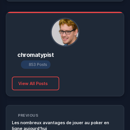
chromatypist
853 Posts
View All Posts
PREVIOUS
Les nombreux avantages de jouer au poker en
ligne aujourd’hui