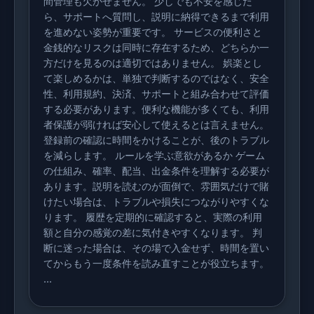
間管理も欠かせません。 少しでも不安を感じた
ら、サポートへ質問し、説明に納得できるまで利用
を進めない姿勢が重要です。 サービスの便利さと
金銭的なリスクは同時に存在するため、どちらか一
方だけを見るのは適切ではありません。 娯楽とし
て楽しめるかは、単独で判断するのではなく、安全
性、利用規約、決済、サポートと組み合わせて評価
する必要があります。便利な機能が多くても、利用
者保護が弱ければ安心して使えるとは言えません。
登録前の確認に時間をかけることが、後のトラブル
を減らします。 ルールを学ぶ意欲があるか ゲーム
の仕組み、確率、配当、出金条件を理解する必要が
あります。説明を読むのが面倒で、雰囲気だけで賭
けたい場合は、トラブルや損失につながりやすくな
ります。 履歴を定期的に確認すると、実際の利用
額と自分の感覚の差に気付きやすくなります。 判
断に迷った場合は、その場で入金せず、時間を置い
てからもう一度条件を読み直すことが役立ちます。
…