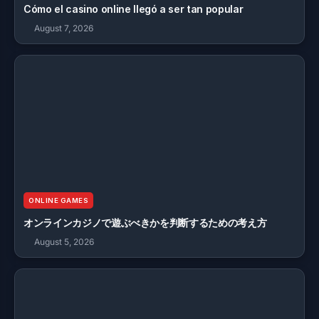
Cómo el casino online llegó a ser tan popular
August 7, 2026
ONLINE GAMES
オンラインカジノで遊ぶべきかを判断するための考え方
August 5, 2026