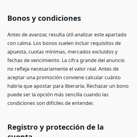
Bonos y condiciones
Antes de avanzar, resulta útil analizar este apartado
con calma. Los bonos suelen incluir requisitos de
apuesta, cuotas mínimas, mercados excluidos y
fechas de vencimiento. La cifra grande del anuncio
no refleja necesariamente el valor real. Antes de
aceptar una promoción conviene calcular cuánto
habría que apostar para liberarla. Rechazar un bono
puede ser la opción más sencilla cuando las
condiciones son difíciles de entender.
Registro y protección de la
cuenta