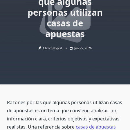
que algunas
personas utilizan
casas de
apuestas
Chromatypist
Jun 25, 2026
Razones por las que algunas personas utilizan casas
de apuestas es un tema que conviene analizar con
información clara, criterios objetivos y expectativas
realistas. Una referencia sobre
casas de apuestas