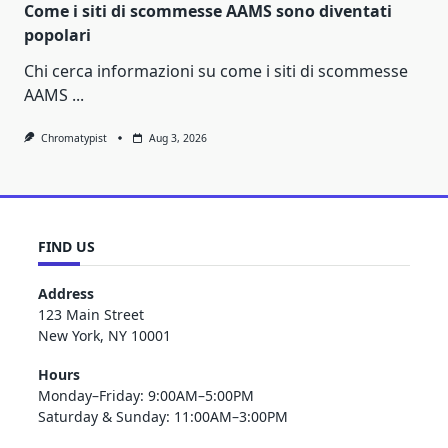
Come i siti di scommesse AAMS sono diventati
popolari
Chi cerca informazioni su come i siti di scommesse
AAMS
...
Chromatypist
Aug 3, 2026
FIND US
Address
123 Main Street
New York, NY 10001
Hours
Monday–Friday: 9:00AM–5:00PM
Saturday & Sunday: 11:00AM–3:00PM