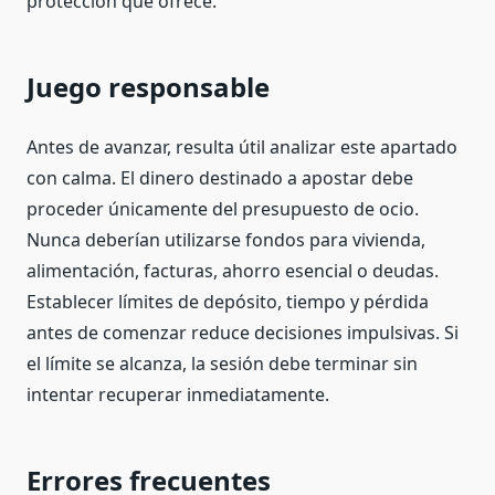
protección que ofrece.
Juego responsable
Antes de avanzar, resulta útil analizar este apartado
con calma. El dinero destinado a apostar debe
proceder únicamente del presupuesto de ocio.
Nunca deberían utilizarse fondos para vivienda,
alimentación, facturas, ahorro esencial o deudas.
Establecer límites de depósito, tiempo y pérdida
antes de comenzar reduce decisiones impulsivas. Si
el límite se alcanza, la sesión debe terminar sin
intentar recuperar inmediatamente.
Errores frecuentes