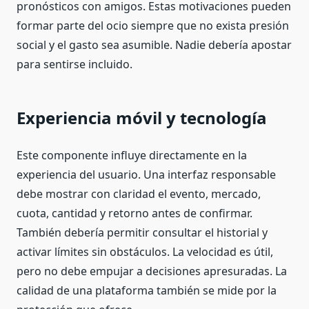
pronósticos con amigos. Estas motivaciones pueden
formar parte del ocio siempre que no exista presión
social y el gasto sea asumible. Nadie debería apostar
para sentirse incluido.
Experiencia móvil y tecnología
Este componente influye directamente en la
experiencia del usuario. Una interfaz responsable
debe mostrar con claridad el evento, mercado,
cuota, cantidad y retorno antes de confirmar.
También debería permitir consultar el historial y
activar límites sin obstáculos. La velocidad es útil,
pero no debe empujar a decisiones apresuradas. La
calidad de una plataforma también se mide por la