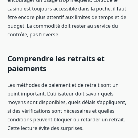
encourager un usage trop fréquent. Lorsque le
casino est toujours accessible dans la poche, il faut
être encore plus attentif aux limites de temps et de
budget. La commodité doit rester au service du
contrôle, pas l’inverse.
Comprendre les retraits et
paiements
Les méthodes de paiement et de retrait sont un
point important. L’utilisateur doit savoir quels
moyens sont disponibles, quels délais s’appliquent,
si des vérifications sont nécessaires et quelles
conditions peuvent bloquer ou retarder un retrait.
Cette lecture évite des surprises.