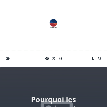
Skip
to
content
Pourquoi les