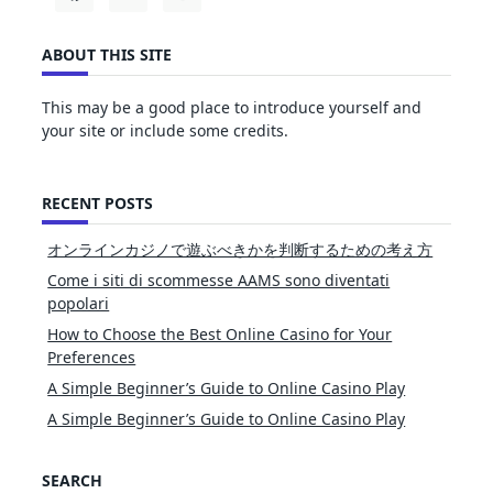
ABOUT THIS SITE
This may be a good place to introduce yourself and
your site or include some credits.
RECENT POSTS
オンラインカジノで遊ぶべきかを判断するための考え方
Come i siti di scommesse AAMS sono diventati
popolari
How to Choose the Best Online Casino for Your
Preferences
A Simple Beginner’s Guide to Online Casino Play
A Simple Beginner’s Guide to Online Casino Play
SEARCH