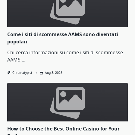
Come i siti di scommesse AAMS sono diventati
popolari
Chi cerca informazioni su come i siti di scommesse
AAMS
...
Chromatypist
Aug 3, 2026
How to Choose the Best Online Casino for Your