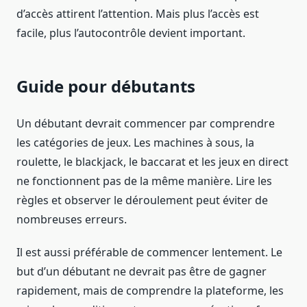
d’accès attirent l’attention. Mais plus l’accès est
facile, plus l’autocontrôle devient important.
Guide pour débutants
Un débutant devrait commencer par comprendre
les catégories de jeux. Les machines à sous, la
roulette, le blackjack, le baccarat et les jeux en direct
ne fonctionnent pas de la même manière. Lire les
règles et observer le déroulement peut éviter de
nombreuses erreurs.
Il est aussi préférable de commencer lentement. Le
but d’un débutant ne devrait pas être de gagner
rapidement, mais de comprendre la plateforme, les