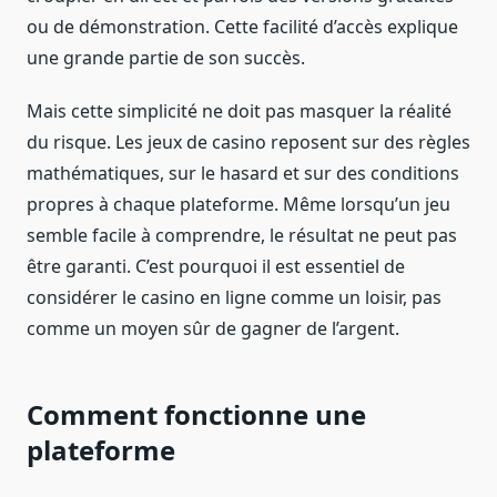
ou de démonstration. Cette facilité d’accès explique
une grande partie de son succès.
Mais cette simplicité ne doit pas masquer la réalité
du risque. Les jeux de casino reposent sur des règles
mathématiques, sur le hasard et sur des conditions
propres à chaque plateforme. Même lorsqu’un jeu
semble facile à comprendre, le résultat ne peut pas
être garanti. C’est pourquoi il est essentiel de
considérer le casino en ligne comme un loisir, pas
comme un moyen sûr de gagner de l’argent.
Comment fonctionne une
plateforme