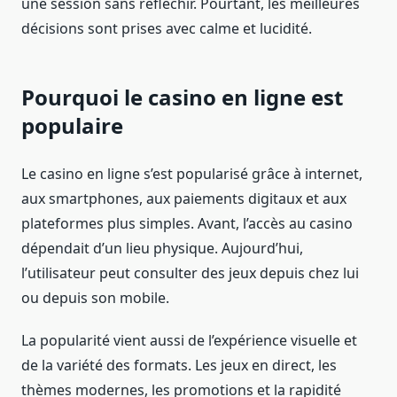
une session sans réfléchir. Pourtant, les meilleures
décisions sont prises avec calme et lucidité.
Pourquoi le casino en ligne est
populaire
Le casino en ligne s’est popularisé grâce à internet,
aux smartphones, aux paiements digitaux et aux
plateformes plus simples. Avant, l’accès au casino
dépendait d’un lieu physique. Aujourd’hui,
l’utilisateur peut consulter des jeux depuis chez lui
ou depuis son mobile.
La popularité vient aussi de l’expérience visuelle et
de la variété des formats. Les jeux en direct, les
thèmes modernes, les promotions et la rapidité