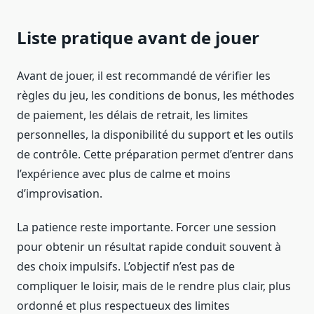
Liste pratique avant de jouer
Avant de jouer, il est recommandé de vérifier les
règles du jeu, les conditions de bonus, les méthodes
de paiement, les délais de retrait, les limites
personnelles, la disponibilité du support et les outils
de contrôle. Cette préparation permet d’entrer dans
l’expérience avec plus de calme et moins
d’improvisation.
La patience reste importante. Forcer une session
pour obtenir un résultat rapide conduit souvent à
des choix impulsifs. L’objectif n’est pas de
compliquer le loisir, mais de le rendre plus clair, plus
ordonné et plus respectueux des limites