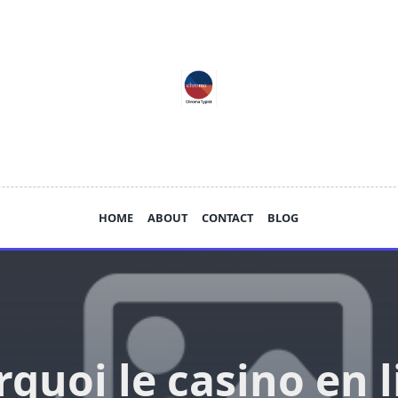
HOME
ABOUT
CONTACT
BLOG
quoi le casino en 