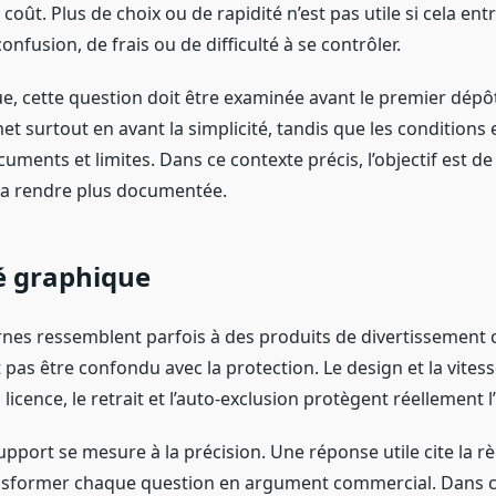
oût. Plus de choix ou de rapidité n’est pas utile si cela ent
nfusion, de frais ou de difficulté à se contrôler.
ue, cette question doit être examinée avant le premier dépô
 surtout en avant la simplicité, tandis que les conditions 
uments et limites. Dans ce contexte précis, l’objectif est de 
 la rendre plus documentée.
é graphique
nes ressemblent parfois à des produits de divertissement c
 pas être confondu avec la protection. Le design et la vites
 licence, le retrait et l’auto-exclusion protègent réellement l’
upport se mesure à la précision. Une réponse utile cite la 
ansformer chaque question en argument commercial. Dans c