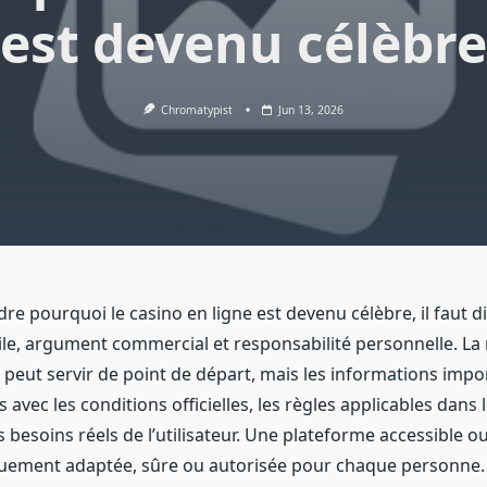
est devenu célèbre
Chromatypist
Jun 13, 2026
e pourquoi le casino en ligne est devenu célèbre, il faut d
ile, argument commercial et responsabilité personnelle. La
peut servir de point de départ, mais les informations impo
avec les conditions officielles, les règles applicables dans 
s besoins réels de l’utilisateur. Une plateforme accessible o
uement adaptée, sûre ou autorisée pour chaque personne.