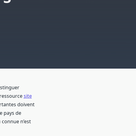
istinguer
 ressource
site
rtantes doivent
le pays de
u connue n’est