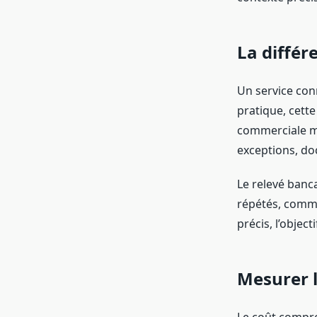
La différ
Un service con
pratique, cett
commerciale met
exceptions, do
Le relevé banca
répétés, commi
précis, l’objec
Mesurer l