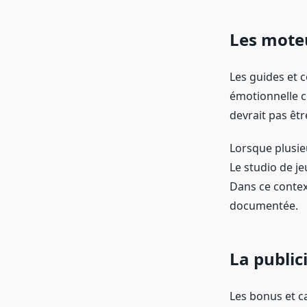
Les mote
Les guides et 
émotionnelle c
devrait pas êtr
Lorsque plusieu
Le studio de je
Dans ce context
documentée.
La public
Les bonus et c