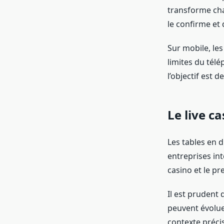
transforme cha
le confirme et
Sur mobile, les
limites du tél
l’objectif est 
Le live c
Les tables en 
entreprises int
casino et le p
Il est prudent 
peuvent évoluer
contexte précis