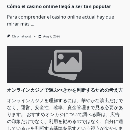
Cómo el casino online llegó a ser tan popular
Para comprender el casino online actual hay que
mirar más
...
Chromatypist
Aug 7, 2026
オンラインカジノで遊ぶべきかを判断するための考え方
オンラインカジノを理解するには、華やかな演出だけで
なく、運営、安全性、確率、資金管理まで見る必要があ
ります。 おすすめオンカジについて調べる際は、広告
の印象だけでなく、利用を勧めるのではなく、自分に適
しているかを判断する基準を示すという視点が欠かせま