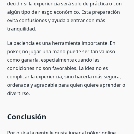
decidir si la experiencia será solo de práctica o con
algún tipo de riesgo económico. Esta preparación
evita confusiones y ayuda a entrar con más
tranquilidad.
La paciencia es una herramienta importante. En
póker, no jugar una mano puede ser tan valioso
como ganarla, especialmente cuando las
condiciones no son favorables. La idea no es
complicar la experiencia, sino hacerla más segura,
ordenada y agradable para quien quiere aprender o
divertirse.
Conclusión
Por qué a la gente le gusta jugar al póker online