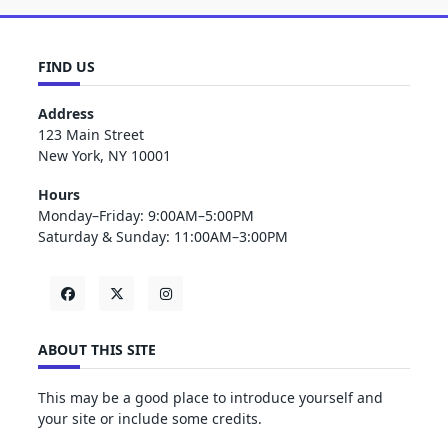
FIND US
Address
123 Main Street
New York, NY 10001
Hours
Monday–Friday: 9:00AM–5:00PM
Saturday & Sunday: 11:00AM–3:00PM
ABOUT THIS SITE
This may be a good place to introduce yourself and
your site or include some credits.