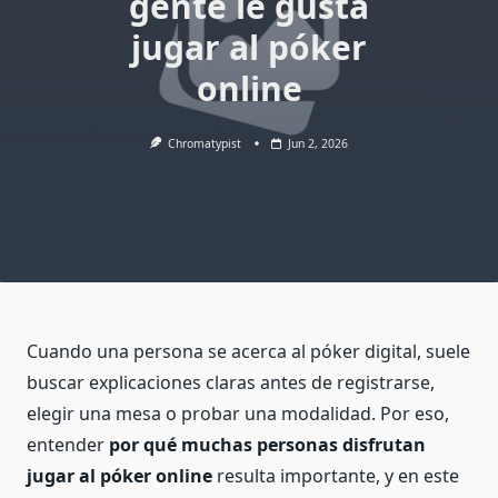
gente le gusta
jugar al póker
online
Chromatypist
Jun 2, 2026
Cuando una persona se acerca al póker digital, suele
buscar explicaciones claras antes de registrarse,
elegir una mesa o probar una modalidad. Por eso,
entender
por qué muchas personas disfrutan
jugar al póker online
resulta importante, y en este