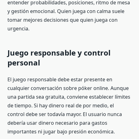
entender probabilidades, posiciones, ritmo de mesa
y gestión emocional. Quien juega con calma suele
tomar mejores decisiones que quien juega con
urgencia.
Juego responsable y control
personal
El juego responsable debe estar presente en
cualquier conversación sobre póker online. Aunque
una partida sea gratuita, conviene establecer límites
de tiempo. Si hay dinero real de por medio, el
control debe ser todavía mayor. El usuario nunca
debería usar dinero necesario para gastos
importantes ni jugar bajo presión económica.