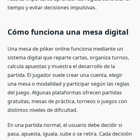
tiempo y evitar decisiones impulsivas.
Cómo funciona una mesa digital
Una mesa de póker online funciona mediante un
sistema digital que reparte cartas, organiza turnos,
calcula apuestas y muestra el desarrollo de la
partida. El jugador suele crear una cuenta, elegir
una mesa o modalidad y participar según las reglas
del juego. Algunas plataformas ofrecen partidas
gratuitas, mesas de práctica, torneos o juegos con
distintos niveles de dificultad.
En una partida normal, el usuario debe decidir si
pasa, apuesta, iguala, sube o se retira. Cada decisión