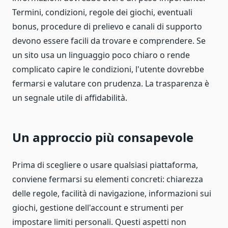
Termini, condizioni, regole dei giochi, eventuali
bonus, procedure di prelievo e canali di supporto
devono essere facili da trovare e comprendere. Se
un sito usa un linguaggio poco chiaro o rende
complicato capire le condizioni, l'utente dovrebbe
fermarsi e valutare con prudenza. La trasparenza è
un segnale utile di affidabilità.
Un approccio più consapevole
Prima di scegliere o usare qualsiasi piattaforma,
conviene fermarsi su elementi concreti: chiarezza
delle regole, facilità di navigazione, informazioni sui
giochi, gestione dell'account e strumenti per
impostare limiti personali. Questi aspetti non