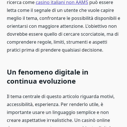
ricerca come
casino italiani non AAMS
può essere
letta come il segnale di un utente che vuole capire
meglio il tema, confrontare le possibilità disponibili e
orientarsi con maggiore attenzione. L'obiettivo non
dovrebbe essere quello di cercare scorciatoie, ma di
comprendere regole, limiti, strumenti e aspetti
pratici prima di prendere qualsiasi decisione.
Un fenomeno digitale in
continua evoluzione
Il tema centrale di questo articolo riguarda motivi,
accessibilità, esperienza. Per renderlo utile, è
importante usare un linguaggio semplice e non
creare aspettative irrealistiche. Un casinò online