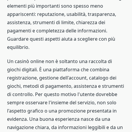
elementi più importanti sono spesso meno
appariscenti: reputazione, usabilità, trasparenza,
assistenza, strumenti di limite, chiarezza dei
pagamenti e completezza delle informazioni.
Guardare questi aspetti aiuta a scegliere con più
equilibrio.
Un casinò online non è soltanto una raccolta di
giochi digitali. È una piattaforma che combina
registrazione, gestione dell'account, catalogo dei
giochi, metodi di pagamento, assistenza e strumenti
di controllo. Per questo motivo l'utente dovrebbe
sempre osservare l'insieme del servizio, non solo
l'aspetto grafico o una promozione presentata in
evidenza. Una buona esperienza nasce da una
navigazione chiara, da informazioni leggibili e da un