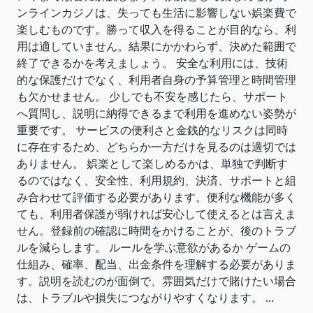
ンラインカジノは、失っても生活に影響しない娯楽費で
楽しむものです。勝って収入を得ることが目的なら、利
用は適していません。結果にかかわらず、決めた範囲で
終了できるかを考えましょう。 安全な利用には、技術
的な保護だけでなく、利用者自身の予算管理と時間管理
も欠かせません。 少しでも不安を感じたら、サポート
へ質問し、説明に納得できるまで利用を進めない姿勢が
重要です。 サービスの便利さと金銭的なリスクは同時
に存在するため、どちらか一方だけを見るのは適切では
ありません。 娯楽として楽しめるかは、単独で判断す
るのではなく、安全性、利用規約、決済、サポートと組
み合わせて評価する必要があります。便利な機能が多く
ても、利用者保護が弱ければ安心して使えるとは言えま
せん。登録前の確認に時間をかけることが、後のトラブ
ルを減らします。 ルールを学ぶ意欲があるか ゲームの
仕組み、確率、配当、出金条件を理解する必要がありま
す。説明を読むのが面倒で、雰囲気だけで賭けたい場合
は、トラブルや損失につながりやすくなります。
...