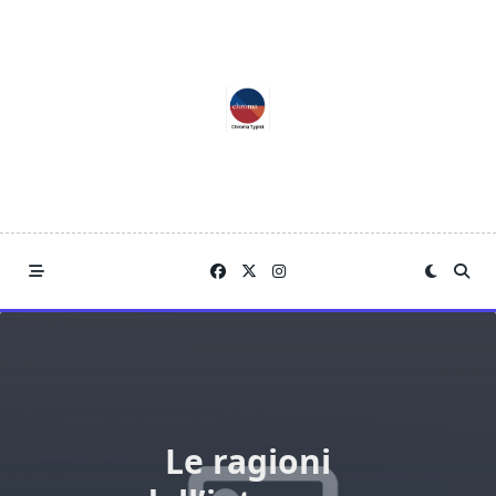
Skip
to
content
Le ragioni