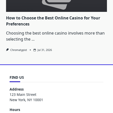
How to Choose the Best Online Casino for Your
Preferences
Choosing the best online casino involves more than
selecting the
...
Chromatypist
Jul 31, 2026
FIND US
Address
123 Main Street
New York, NY 10001
Hours