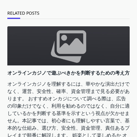
RELATED POSTS
オンラインカジノで遊ぶべきかを判断するための考え方
オンラインカジノを理解するには、華やかな演出だけで
なく、運営、安全性、確率、資金管理まで見る必要があ
ります。 おすすめオンカジについて調べる際は、広告
の印象だけでなく、利用を勧めるのではなく、自分に適
しているかを判断する基準を示すという視点が欠かせま
せん。本記事では、初心者にも理解しやすい言葉で、基
本的な仕組み、選び方、安全性、資金管理、責任あるプ
レイまで順番に解説します。 娯楽として楽しめるか オ