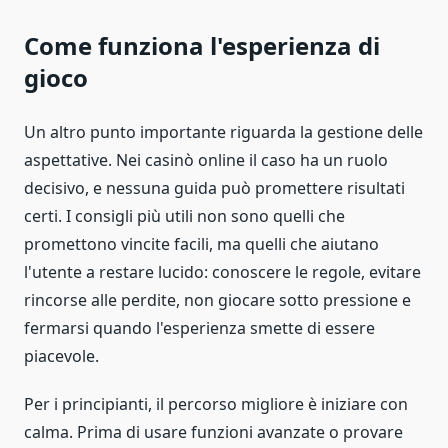
Come funziona l'esperienza di
gioco
Un altro punto importante riguarda la gestione delle
aspettative. Nei casinò online il caso ha un ruolo
decisivo, e nessuna guida può promettere risultati
certi. I consigli più utili non sono quelli che
promettono vincite facili, ma quelli che aiutano
l'utente a restare lucido: conoscere le regole, evitare
rincorse alle perdite, non giocare sotto pressione e
fermarsi quando l'esperienza smette di essere
piacevole.
Per i principianti, il percorso migliore è iniziare con
calma. Prima di usare funzioni avanzate o provare