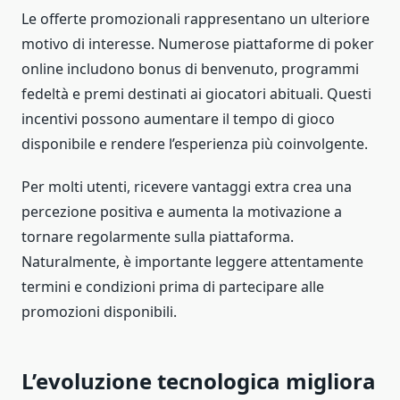
Le offerte promozionali rappresentano un ulteriore
motivo di interesse. Numerose piattaforme di poker
online includono bonus di benvenuto, programmi
fedeltà e premi destinati ai giocatori abituali. Questi
incentivi possono aumentare il tempo di gioco
disponibile e rendere l’esperienza più coinvolgente.
Per molti utenti, ricevere vantaggi extra crea una
percezione positiva e aumenta la motivazione a
tornare regolarmente sulla piattaforma.
Naturalmente, è importante leggere attentamente
termini e condizioni prima di partecipare alle
promozioni disponibili.
L’evoluzione tecnologica migliora