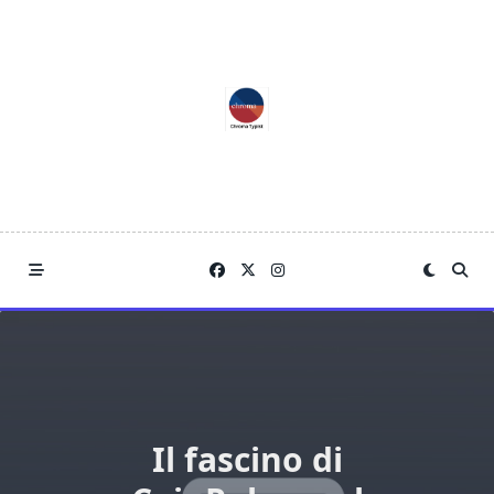
Skip
to
content
Il fascino di