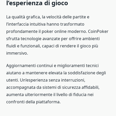
l’esperienza di gioco
La qualità grafica, la velocità delle partite e
l’interfaccia intuitiva hanno trasformato
profondamente il poker online moderno. CoinPoker
sfrutta tecnologie avanzate per offrire ambienti
fluidi e funzionali, capaci di rendere il gioco più
immersivo.
Aggiornamenti continui e miglioramenti tecnici
aiutano a mantenere elevata la soddisfazione degli
utenti. Un’esperienza senza interruzioni,
accompagnata da sistemi di sicurezza affidabili,
aumenta ulteriormente il livello di fiducia nei
confronti della piattaforma.