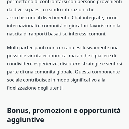
permettono di confrontarsi con persone provenienti
da diversi paesi, creando interazioni che
arricchiscono il divertimento. Chat integrate, tornei
internazionali e comunità di giocatori favoriscono la
nascita di rapporti basati su interessi comuni.
Molti partecipanti non cercano esclusivamente una
possibile vincita economica, ma anche il piacere di
condividere esperienze, discutere strategie e sentirsi
parte di una comunità globale. Questa componente
sociale contribuisce in modo significativo alla
fidelizzazione degli utenti.
Bonus, promozioni e opportunità
aggiuntive