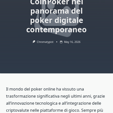
CoinPoker nel
panorama del
poker digitale
contemporaneo
Chromatypist
May 16, 2026
Il mondo del poker online ha vissuto una
trasformazione significativa negli ultimi anni, grazie
all’innovazione tecnologica e all’integrazione delle
criptovalute nelle piattaforme di gioco. Sempre più