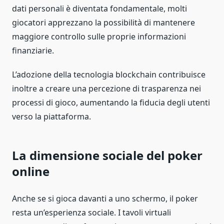
dati personali è diventata fondamentale, molti
giocatori apprezzano la possibilità di mantenere
maggiore controllo sulle proprie informazioni
finanziarie.
L’adozione della tecnologia blockchain contribuisce
inoltre a creare una percezione di trasparenza nei
processi di gioco, aumentando la fiducia degli utenti
verso la piattaforma.
La dimensione sociale del poker
online
Anche se si gioca davanti a uno schermo, il poker
resta un’esperienza sociale. I tavoli virtuali