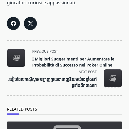
giocatori curiosi e appassionati.
<span
PREVIOUS POST
class="nav-
I Migliori Suggerimenti per Aumentare le
subtitle
Probabilità di Successo nel Poker Online
screen-
NEXT POST
reader-
របៀបដែលកាស៊ីណូអនឡាញក្លាយជាពេញនិយមយ៉ាងខ្លាំងនៅ
text">Page</span>
ទូទាំងពិភពលោក
RELATED POSTS