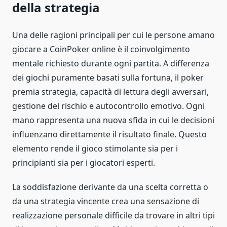
della strategia
Una delle ragioni principali per cui le persone amano
giocare a CoinPoker online è il coinvolgimento
mentale richiesto durante ogni partita. A differenza
dei giochi puramente basati sulla fortuna, il poker
premia strategia, capacità di lettura degli avversari,
gestione del rischio e autocontrollo emotivo. Ogni
mano rappresenta una nuova sfida in cui le decisioni
influenzano direttamente il risultato finale. Questo
elemento rende il gioco stimolante sia per i
principianti sia per i giocatori esperti.
La soddisfazione derivante da una scelta corretta o
da una strategia vincente crea una sensazione di
realizzazione personale difficile da trovare in altri tipi