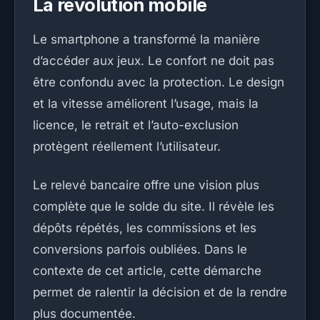
La révolution mobile
Le smartphone a transformé la manière
d’accéder aux jeux. Le confort ne doit pas
être confondu avec la protection. Le design
et la vitesse améliorent l’usage, mais la
licence, le retrait et l’auto-exclusion
protègent réellement l’utilisateur.
Le relevé bancaire offre une vision plus
complète que le solde du site. Il révèle les
dépôts répétés, les commissions et les
conversions parfois oubliées. Dans le
contexte de cet article, cette démarche
permet de ralentir la décision et de la rendre
plus documentée.