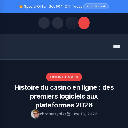
Special Offer: Get 50% Off Today!
Shop Now →
Quick Links
Menu
LATEST UPDATES
August 10, 2026
FOLLOW US
ONLINE GAMES
Histoire du casino en ligne : des
premiers logiciels aux
plateformes 2026
chromatypist
June 13, 2026