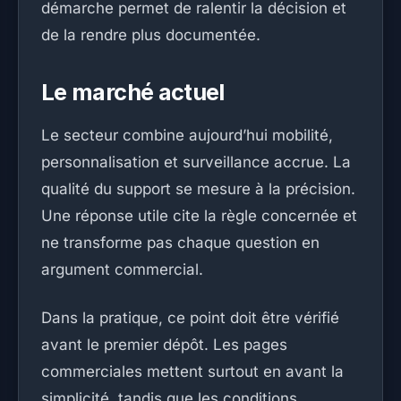
démarche permet de ralentir la décision et
de la rendre plus documentée.
Le marché actuel
Le secteur combine aujourd’hui mobilité,
personnalisation et surveillance accrue. La
qualité du support se mesure à la précision.
Une réponse utile cite la règle concernée et
ne transforme pas chaque question en
argument commercial.
Dans la pratique, ce point doit être vérifié
avant le premier dépôt. Les pages
commerciales mettent surtout en avant la
simplicité, tandis que les conditions