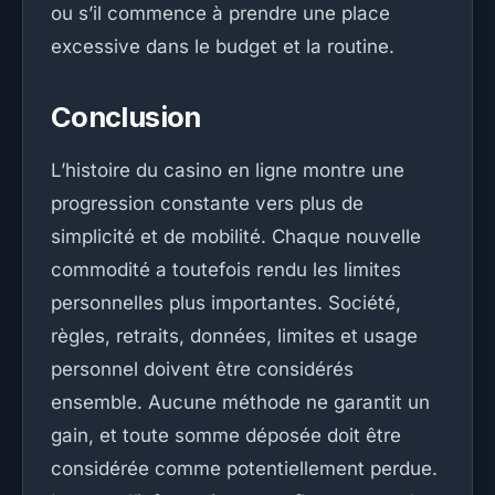
ou s’il commence à prendre une place
excessive dans le budget et la routine.
Conclusion
L’histoire du casino en ligne montre une
progression constante vers plus de
simplicité et de mobilité. Chaque nouvelle
commodité a toutefois rendu les limites
personnelles plus importantes. Société,
règles, retraits, données, limites et usage
personnel doivent être considérés
ensemble. Aucune méthode ne garantit un
gain, et toute somme déposée doit être
considérée comme potentiellement perdue.