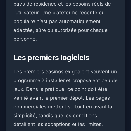
pays de résidence et les besoins réels de
l’utilisateur. Une plateforme récente ou
populaire n’est pas automatiquement
adaptée, sûre ou autorisée pour chaque
personne.
Les premiers logiciels
Les premiers casinos exigeaient souvent un
programme à installer et proposaient peu de
jeux. Dans la pratique, ce point doit être
vérifié avant le premier dépôt. Les pages
commerciales mettent surtout en avant la
simplicité, tandis que les conditions
détaillent les exceptions et les limites.