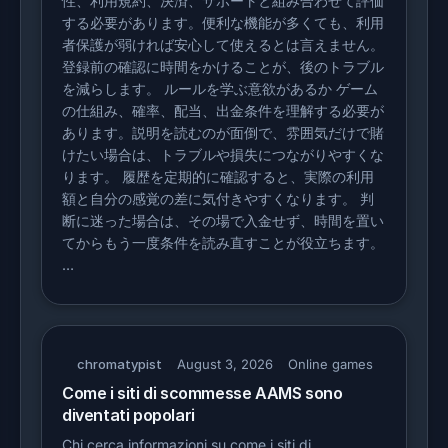
性、利用規約、決済、サポートと組み合わせて評価
する必要があります。便利な機能が多くても、利用
者保護が弱ければ安心して使えるとは言えません。
登録前の確認に時間をかけることが、後のトラブル
を減らします。 ルールを学ぶ意欲があるか ゲーム
の仕組み、確率、配当、出金条件を理解する必要が
あります。説明を読むのが面倒で、雰囲気だけで賭
けたい場合は、トラブルや損失につながりやすくな
ります。 履歴を定期的に確認すると、実際の利用
額と自分の感覚の差に気付きやすくなります。 判
断に迷った場合は、その場で入金せず、時間を置い
てからもう一度条件を読み直すことが役立ちます。
…
chromatypist
August 3, 2026
Online games
Come i siti di scommesse AAMS sono
diventati popolari
Chi cerca informazioni su come i siti di