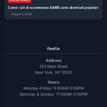
ONLINE GAMES
Come i siti di scommesse AAMS sono diventati popolari
August 3, 2026
Find Us
Address
123 Main Street
New York, NY 10001
Hours
Monday–Friday: 9:00AM–5:00PM
Saturday & Sunday: 11:00AM–3:00PM