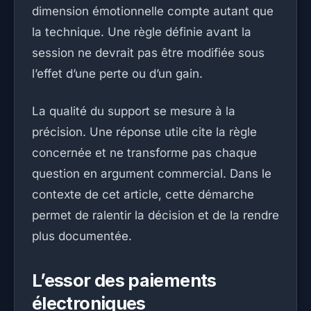
dimension émotionnelle compte autant que
la technique. Une règle définie avant la
session ne devrait pas être modifiée sous
l’effet d’une perte ou d’un gain.
La qualité du support se mesure à la
précision. Une réponse utile cite la règle
concernée et ne transforme pas chaque
question en argument commercial. Dans le
contexte de cet article, cette démarche
permet de ralentir la décision et de la rendre
plus documentée.
L’essor des paiements
électroniques