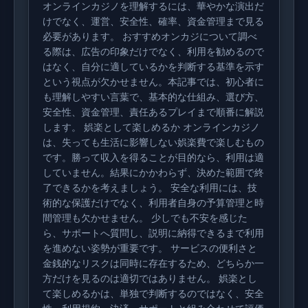
オンラインカジノを理解するには、華やかな演出だ
けでなく、運営、安全性、確率、資金管理まで見る
必要があります。 おすすめオンカジについて調べ
る際は、広告の印象だけでなく、利用を勧めるので
はなく、自分に適しているかを判断する基準を示す
という視点が欠かせません。本記事では、初心者に
も理解しやすい言葉で、基本的な仕組み、選び方、
安全性、資金管理、責任あるプレイまで順番に解説
します。 娯楽として楽しめるか オンラインカジノ
は、失っても生活に影響しない娯楽費で楽しむもの
です。勝って収入を得ることが目的なら、利用は適
していません。結果にかかわらず、決めた範囲で終
了できるかを考えましょう。 安全な利用には、技
術的な保護だけでなく、利用者自身の予算管理と時
間管理も欠かせません。 少しでも不安を感じた
ら、サポートへ質問し、説明に納得できるまで利用
を進めない姿勢が重要です。 サービスの便利さと
金銭的なリスクは同時に存在するため、どちらか一
方だけを見るのは適切ではありません。 娯楽とし
て楽しめるかは、単独で判断するのではなく、安全