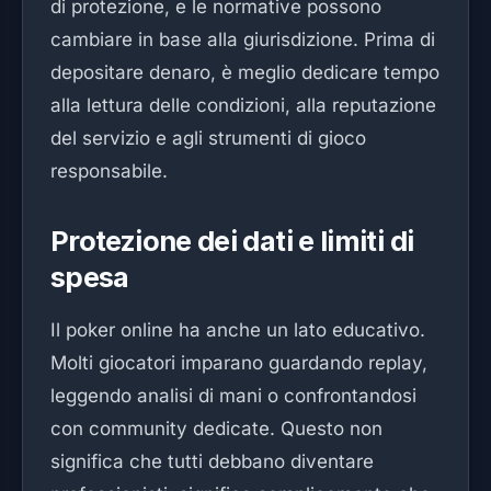
di protezione, e le normative possono
cambiare in base alla giurisdizione. Prima di
depositare denaro, è meglio dedicare tempo
alla lettura delle condizioni, alla reputazione
del servizio e agli strumenti di gioco
responsabile.
Protezione dei dati e limiti di
spesa
Il poker online ha anche un lato educativo.
Molti giocatori imparano guardando replay,
leggendo analisi di mani o confrontandosi
con community dedicate. Questo non
significa che tutti debbano diventare