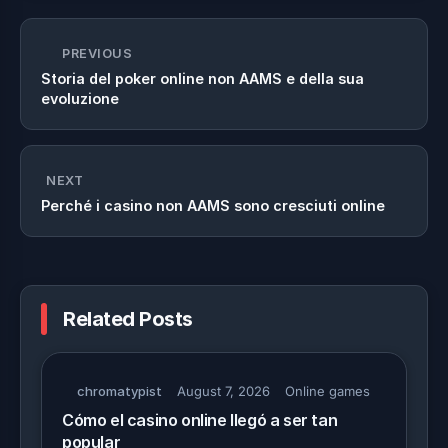
PREVIOUS
Storia del poker online non AAMS e della sua
evoluzione
NEXT
Perché i casino non AAMS sono cresciuti online
Related Posts
chromatypist
August 7, 2026
Online games
Cómo el casino online llegó a ser tan
popular