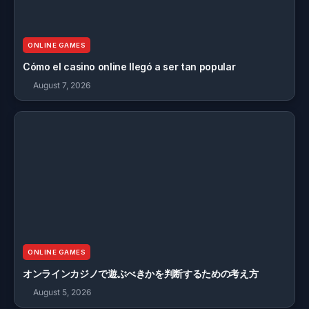
ONLINE GAMES
Cómo el casino online llegó a ser tan popular
August 7, 2026
ONLINE GAMES
オンラインカジノで遊ぶべきかを判断するための考え方
August 5, 2026