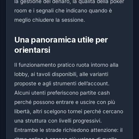
la gestione del denaro, la qualità della poker
room e i segnali che indicano quando è
meglio chiudere la sessione.
Una panoramica utile per
orientarsi
Il funzionamento pratico ruota intorno alla
lobby, ai tavoli disponibili, alle varianti
proposte e agli strumenti dell’account.
Alcuni utenti preferiscono partite cash
perché possono entrare e uscire con più
libertà, altri scelgono tornei perché cercano
una struttura con livelli progressivi.
Entrambe le strade richiedono attenzione: il