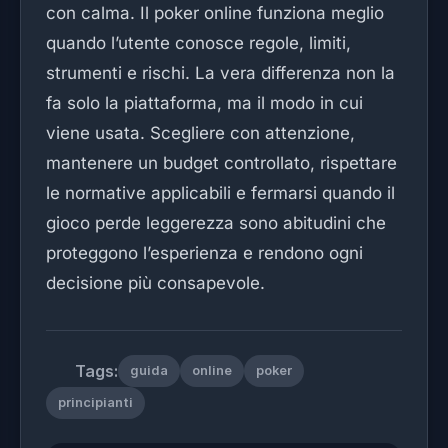
con calma. Il poker online funziona meglio
quando l’utente conosce regole, limiti,
strumenti e rischi. La vera differenza non la
fa solo la piattaforma, ma il modo in cui
viene usata. Scegliere con attenzione,
mantenere un budget controllato, rispettare
le normative applicabili e fermarsi quando il
gioco perde leggerezza sono abitudini che
proteggono l’esperienza e rendono ogni
decisione più consapevole.
Tags:
guida
online
poker
principianti