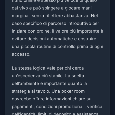
ritmo online è spesso più veloce di quello
dal vivo e può spingere a giocare mani
marginali senza riflettere abbastanza. Nel
caso specifico di percorso introduttivo per
iniziare con ordine, il valore più importante è
evitare decisioni automatiche e costruire
una piccola routine di controllo prima di ogni
accesso.
La stessa logica vale per chi cerca
un’esperienza più stabile. La scelta
dell’ambiente è importante quanto la
strategia al tavolo. Una poker room
dovrebbe offrire informazioni chiare su
pagamenti, condizioni promozionali, verifica
dell’identità, limiti di deposito e assistenza.