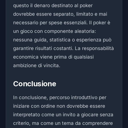
questo il denaro destinato al poker
dovrebbe essere separato, limitato e mai
necessario per spese essenziali. Il poker è
un gioco con componente aleatoria:
nessuna guida, statistica o esperienza può
garantire risultati costanti. La responsabilità
economica viene prima di qualsiasi
ambizione di vincita.
Conclusione
In conclusione, percorso introduttivo per
iniziare con ordine non dovrebbe essere
interpretato come un invito a giocare senza
criterio, ma come un tema da comprendere