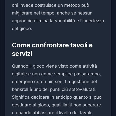
chi invece costruisce un metodo può
migliorare nel tempo, anche se nessun
approccio elimina la variabilità e l’incertezza
del gioco.
Come confrontare tavoli e
servizi
Quando il gioco viene visto come attività
digitale e non come semplice passatempo,
emergono criteri più seri. La gestione del
bankroll è uno dei punti più sottovalutati.
Significa decidere in anticipo quanto si può
destinare al gioco, quali limiti non superare
e quando abbassare il livello dei tavoli.