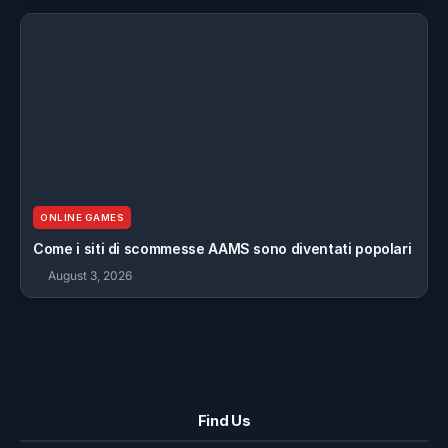
ONLINE GAMES
Come i siti di scommesse AAMS sono diventati popolari
August 3, 2026
Find Us