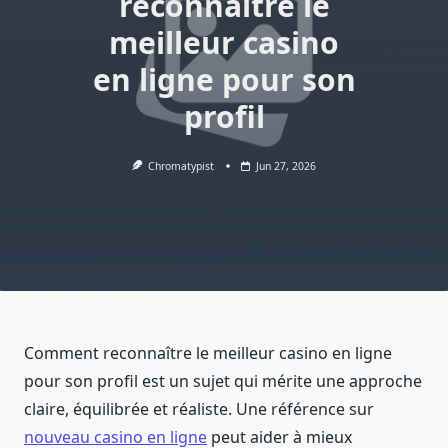
reconnaître le
meilleur casino
en ligne pour son
profil
Chromatypist
Jun 27, 2026
Comment reconnaître le meilleur casino en ligne
pour son profil est un sujet qui mérite une approche
claire, équilibrée et réaliste. Une référence sur
nouveau casino en ligne
peut aider à mieux