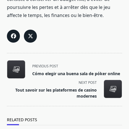
poursuivre les pertes et à arrêter dès que le jeu
affecte le temps, les finances ou le bien-être.
<span
PREVIOUS POST
class="nav-
Cómo elegir una buena sala de póker online
subtitle
NEXT POST
screen-
Tout savoir sur les plateformes de casino
reader-
modernes
text">Page</span>
RELATED POSTS