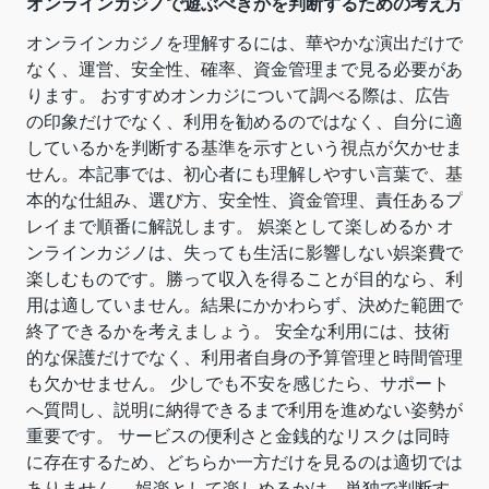
オンラインカジノで遊ぶべきかを判断するための考え方
オンラインカジノを理解するには、華やかな演出だけで
なく、運営、安全性、確率、資金管理まで見る必要があ
ります。 おすすめオンカジについて調べる際は、広告
の印象だけでなく、利用を勧めるのではなく、自分に適
しているかを判断する基準を示すという視点が欠かせま
せん。本記事では、初心者にも理解しやすい言葉で、基
本的な仕組み、選び方、安全性、資金管理、責任あるプ
レイまで順番に解説します。 娯楽として楽しめるか オ
ンラインカジノは、失っても生活に影響しない娯楽費で
楽しむものです。勝って収入を得ることが目的なら、利
用は適していません。結果にかかわらず、決めた範囲で
終了できるかを考えましょう。 安全な利用には、技術
的な保護だけでなく、利用者自身の予算管理と時間管理
も欠かせません。 少しでも不安を感じたら、サポート
へ質問し、説明に納得できるまで利用を進めない姿勢が
重要です。 サービスの便利さと金銭的なリスクは同時
に存在するため、どちらか一方だけを見るのは適切では
ありません。 娯楽として楽しめるかは、単独で判断す