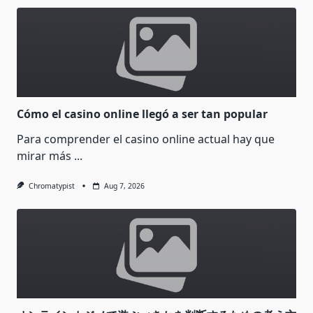
Cómo el casino online llegó a ser tan popular
Para comprender el casino online actual hay que
mirar más
...
Chromatypist
Aug 7, 2026