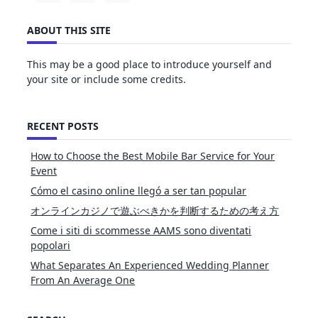
ABOUT THIS SITE
This may be a good place to introduce yourself and
your site or include some credits.
RECENT POSTS
How to Choose the Best Mobile Bar Service for Your
Event
Cómo el casino online llegó a ser tan popular
オンラインカジノで遊ぶべきかを判断するための考え方
Come i siti di scommesse AAMS sono diventati
popolari
What Separates An Experienced Wedding Planner
From An Average One