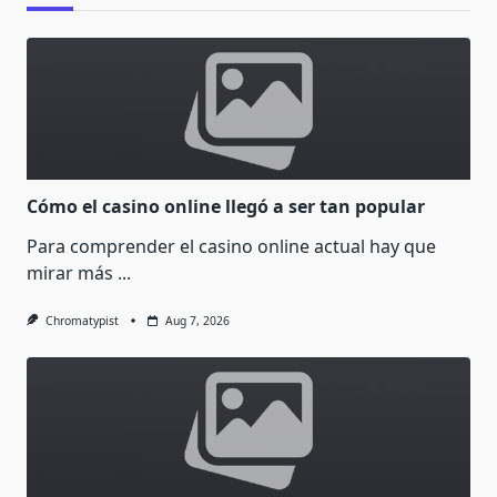
Cómo el casino online llegó a ser tan popular
Para comprender el casino online actual hay que
mirar más
...
Chromatypist
Aug 7, 2026