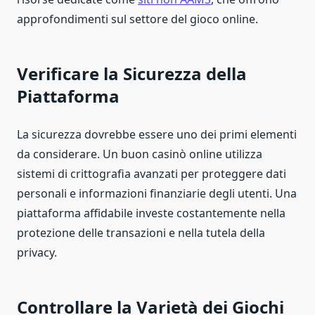
approfondimenti sul settore del gioco online.
Verificare la Sicurezza della
Piattaforma
La sicurezza dovrebbe essere uno dei primi elementi
da considerare. Un buon casinò online utilizza
sistemi di crittografia avanzati per proteggere dati
personali e informazioni finanziarie degli utenti. Una
piattaforma affidabile investe costantemente nella
protezione delle transazioni e nella tutela della
privacy.
Controllare la Varietà dei Giochi