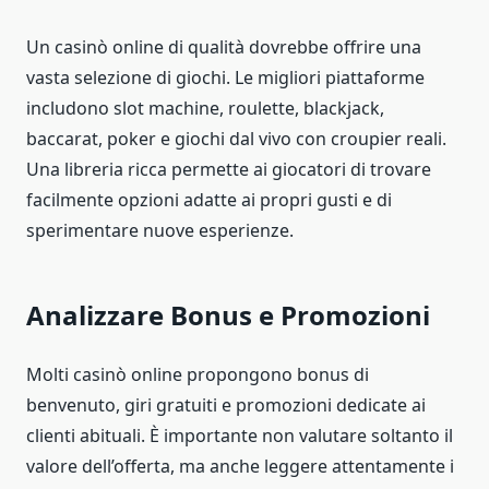
Un casinò online di qualità dovrebbe offrire una
vasta selezione di giochi. Le migliori piattaforme
includono slot machine, roulette, blackjack,
baccarat, poker e giochi dal vivo con croupier reali.
Una libreria ricca permette ai giocatori di trovare
facilmente opzioni adatte ai propri gusti e di
sperimentare nuove esperienze.
Analizzare Bonus e Promozioni
Molti casinò online propongono bonus di
benvenuto, giri gratuiti e promozioni dedicate ai
clienti abituali. È importante non valutare soltanto il
valore dell’offerta, ma anche leggere attentamente i