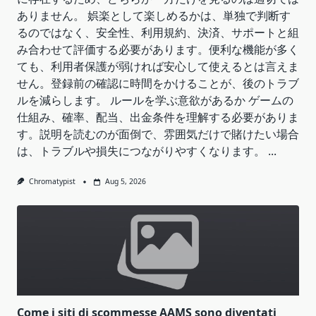
ありません。 娯楽として楽しめるかは、単独で判断す
るのではなく、安全性、利用規約、決済、サポートと組
み合わせて評価する必要があります。便利な機能が多く
ても、利用者保護が弱ければ安心して使えるとは言えま
せん。登録前の確認に時間をかけることが、後のトラブ
ルを減らします。 ルールを学ぶ意欲があるか ゲームの
仕組み、確率、配当、出金条件を理解する必要がありま
す。説明を読むのが面倒で、雰囲気だけで賭けたい場合
は、トラブルや損失につながりやすくなります。
...
Chromatypist
Aug 5, 2026
Come i siti di scommesse AAMS sono diventati