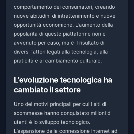
comportamento dei consumatori, creando
nuove abitudini di intrattenimento e nuove
opportunità economiche. L’aumento della
popolarità di queste piattaforme non è
avvenuto per caso, ma è il risultato di
diversi fattori legati alla tecnologia, alla
praticità e al cambiamento culturale.
L’evoluzione tecnologica ha
cambiato il settore
Uno dei motivi principali per cui i siti di
scommesse hanno conquistato milioni di
utenti è lo sviluppo tecnologico.
L’espansione della connessione internet ad