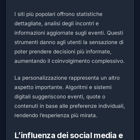
I siti più popolari offrono statistiche
dettagliate, analisi degli incontri e
informazioni aggiornate sugli eventi. Questi
strumenti danno agli utenti la sensazione di
poter prendere decisioni più informate,
aumentando il coinvolgimento complessivo.
La personalizzazione rappresenta un altro
aspetto importante. Algoritmi e sistemi
digitali suggeriscono eventi, quote o
contenuti in base alle preferenze individuali,
rendendo l’esperienza più mirata.
L’influenza dei social media e