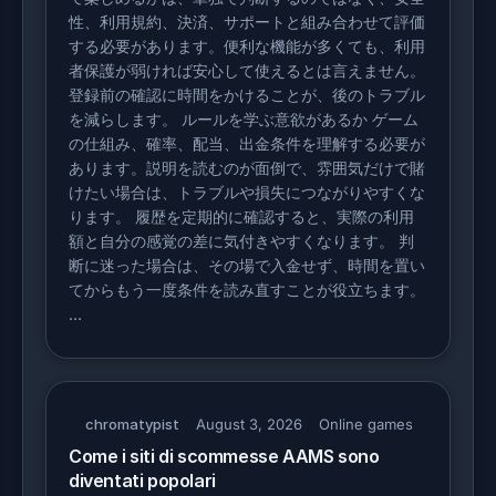
性、利用規約、決済、サポートと組み合わせて評価
する必要があります。便利な機能が多くても、利用
者保護が弱ければ安心して使えるとは言えません。
登録前の確認に時間をかけることが、後のトラブル
を減らします。 ルールを学ぶ意欲があるか ゲーム
の仕組み、確率、配当、出金条件を理解する必要が
あります。説明を読むのが面倒で、雰囲気だけで賭
けたい場合は、トラブルや損失につながりやすくな
ります。 履歴を定期的に確認すると、実際の利用
額と自分の感覚の差に気付きやすくなります。 判
断に迷った場合は、その場で入金せず、時間を置い
てからもう一度条件を読み直すことが役立ちます。
…
chromatypist
August 3, 2026
Online games
Come i siti di scommesse AAMS sono
diventati popolari