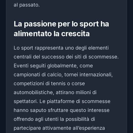
al passato.
La passione per lo sport ha
alimentato la crescita
Lo sport rappresenta uno degli elementi
centrali del successo dei siti di scommesse.
Eventi seguiti globalmente, come
campionati di calcio, tornei internazionali,
competizioni di tennis o corse
automobilistiche, attirano milioni di
spettatori. Le piattaforme di scommesse
hanno saputo sfruttare questo interesse
offrendo agli utenti la possibilità di
partecipare attivamente all’esperienza