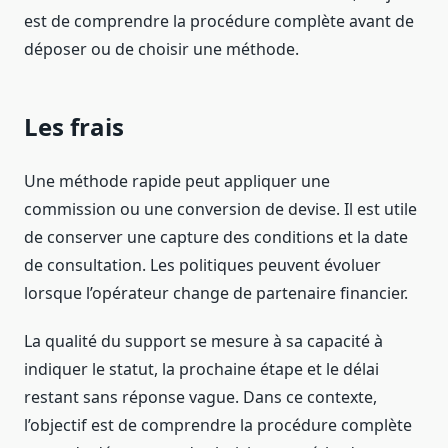
est de comprendre la procédure complète avant de
déposer ou de choisir une méthode.
Les frais
Une méthode rapide peut appliquer une
commission ou une conversion de devise. Il est utile
de conserver une capture des conditions et la date
de consultation. Les politiques peuvent évoluer
lorsque l’opérateur change de partenaire financier.
La qualité du support se mesure à sa capacité à
indiquer le statut, la prochaine étape et le délai
restant sans réponse vague. Dans ce contexte,
l’objectif est de comprendre la procédure complète