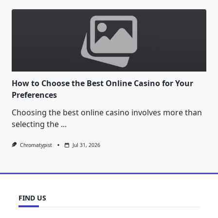
How to Choose the Best Online Casino for Your
Preferences
Choosing the best online casino involves more than
selecting the
...
Chromatypist
Jul 31, 2026
FIND US