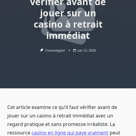
vérifier avant de
jouer sur un
casino à retrait
immédiat
Chromatypist
Jun 13, 2026
Cet article examine ce qu’il faut vérifier avant de
jouer sur un casino à retrait immédiat avec un
regard pratique et sans promesse irréaliste. La
ressource
casino en ligne qui paye vraiment
peut