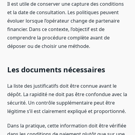
Il est utile de conserver une capture des conditions
et la date de consultation. Les politiques peuvent
évoluer lorsque l’opérateur change de partenaire
financier. Dans ce contexte, l’objectif est de
comprendre la procédure complète avant de
déposer ou de choisir une méthode.
Les documents nécessaires
La liste des justificatifs doit être connue avant le
dépôt. La rapidité ne doit pas être confondue avec la
sécurité. Un contrôle supplémentaire peut être
légitime s’il est clairement expliqué et proportionné.
Dans la pratique, cette information doit être vérifiée
dans les conditions de paiement plutôt que sur une