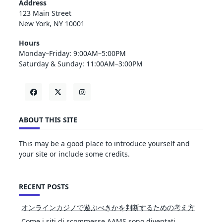
Address
123 Main Street
New York, NY 10001
Hours
Monday–Friday: 9:00AM–5:00PM
Saturday & Sunday: 11:00AM–3:00PM
ABOUT THIS SITE
This may be a good place to introduce yourself and
your site or include some credits.
RECENT POSTS
オンラインカジノで遊ぶべきかを判断するための考え方
Come i siti di scommesse AAMS sono diventati