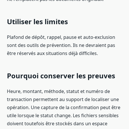
Utiliser les limites
Plafond de dépôt, rappel, pause et auto-exclusion
sont des outils de prévention. Ils ne devraient pas
être réservés aux situations déjà difficiles.
Pourquoi conserver les preuves
Heure, montant, méthode, statut et numéro de
transaction permettent au support de localiser une
opération. Une capture de la confirmation peut être
utile lorsque le statut change. Les fichiers sensibles
doivent toutefois être stockés dans un espace