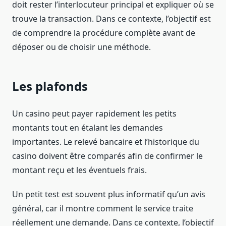
doit rester l’interlocuteur principal et expliquer où se
trouve la transaction. Dans ce contexte, l’objectif est
de comprendre la procédure complète avant de
déposer ou de choisir une méthode.
Les plafonds
Un casino peut payer rapidement les petits
montants tout en étalant les demandes
importantes. Le relevé bancaire et l’historique du
casino doivent être comparés afin de confirmer le
montant reçu et les éventuels frais.
Un petit test est souvent plus informatif qu’un avis
général, car il montre comment le service traite
réellement une demande. Dans ce contexte, l’objectif