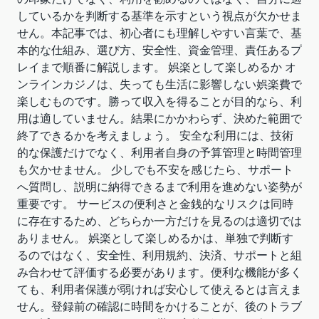
しているかを判断する基準を示すという視点が欠かせま
せん。本記事では、初心者にも理解しやすい言葉で、基
本的な仕組み、選び方、安全性、資金管理、責任あるプ
レイまで順番に解説します。 娯楽として楽しめるか オ
ンラインカジノは、失っても生活に影響しない娯楽費で
楽しむものです。勝って収入を得ることが目的なら、利
用は適していません。結果にかかわらず、決めた範囲で
終了できるかを考えましょう。 安全な利用には、技術
的な保護だけでなく、利用者自身の予算管理と時間管理
も欠かせません。 少しでも不安を感じたら、サポート
へ質問し、説明に納得できるまで利用を進めない姿勢が
重要です。 サービスの便利さと金銭的なリスクは同時
に存在するため、どちらか一方だけを見るのは適切では
ありません。 娯楽として楽しめるかは、単独で判断す
るのではなく、安全性、利用規約、決済、サポートと組
み合わせて評価する必要があります。便利な機能が多く
ても、利用者保護が弱ければ安心して使えるとは言えま
せん。登録前の確認に時間をかけることが、後のトラブ