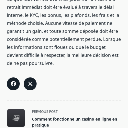
retrait immédiat doit être évalué à travers le délai
interne, le KYC, les bonus, les plafonds, les frais et la
méthode choisie. Aucune vitesse de paiement ne
garantit un gain, et toute somme déposée doit être
considérée comme potentiellement perdue. Lorsque
les informations sont floues ou que le budget
devient difficile à respecter, la meilleure décision est
de ne pas poursuivre.
<span
PREVIOUS POST
class="nav-
Comment fonctionne un casino en ligne en
subtitle
pratique