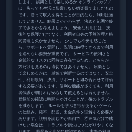
します。 娯楽として楽しめるか オンラインカジノ
は、失っても生活に影響しない娯楽費で楽しむもの
です。勝って収入を得ることが目的なら、利用は適
していません。結果にかかわらず、決めた範囲で終
了できるかを考えましょう。 安全な利用には、技
術的な保護だけでなく、利用者自身の予算管理と時
間管理も欠かせません。 少しでも不安を感じた
ら、サポートへ質問し、説明に納得できるまで利用
を進めない姿勢が重要です。 サービスの便利さと
金銭的なリスクは同時に存在するため、どちらか一
方だけを見るのは適切ではありません。 娯楽とし
て楽しめるかは、単独で判断するのではなく、安全
性、利用規約、決済、サポートと組み合わせて評価
する必要があります。便利な機能が多くても、利用
者保護が弱ければ安心して使えるとは言えません。
登録前の確認に時間をかけることが、後のトラブル
を減らします。 ルールを学ぶ意欲があるか ゲーム
の仕組み、確率、配当、出金条件を理解する必要が
あります。説明を読むのが面倒で、雰囲気だけで賭
けたい場合は、トラブルや損失につながりやすくな
ります。 履歴を定期的に確認すると、実際の利用