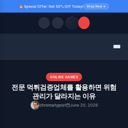
Special Offer: Get 50% Off Today!
Shop Now →
Quick Links
Menu
LATEST UPDATES
August 9, 2026
FOLLOW US
ONLINE GAMES
전문 먹튀검증업체를 활용하면 위험
관리가 달라지는 이유
chromatypist
June 20, 2026