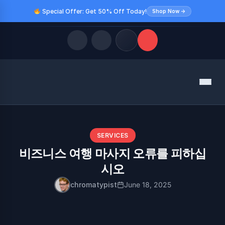
Special Offer: Get 50% Off Today!
Shop Now →
Quick Links
Menu
LATEST UPDATES
August 8, 2026
FOLLOW US
SERVICES
비즈니스 여행 마사지 오류를 피하십
시오
chromatypist
June 18, 2025