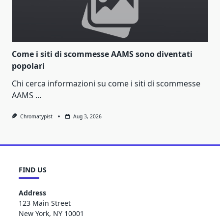
Come i siti di scommesse AAMS sono diventati
popolari
Chi cerca informazioni su come i siti di scommesse
AAMS
...
Chromatypist
Aug 3, 2026
FIND US
Address
123 Main Street
New York, NY 10001