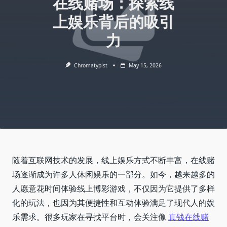
在线赌场：探索线
上娱乐背后的吸引
力
Chromatypist
May 15, 2026
随着互联网技术的发展，线上娱乐方式不断丰富，在线赌
场逐渐成为许多人休闲娱乐的一部分。如今，越来越多的
人愿意花时间体验线上博彩游戏，不仅因为它提供了多样
化的玩法，也因为其便捷性和互动体验满足了现代人的娱
乐需求。很多玩家在寻找平台时，会关注像
真钱在线赌