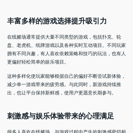
丰富多样的游戏选择提升吸引力
在线赌场通常提供大量不同类型的游戏，包括扑克、轮
盘、老虎机、纸牌游戏以及各种实时互动项目。不同玩家
拥有不同兴趣，有人喜欢依赖策略和技巧的玩法，也有人
更偏好轻松简单的娱乐项目。
这种多样化使玩家能够根据自己的偏好不断尝试新体验，
减少单一游戏带来的疲劳感。与此同时，新游戏持续推
出，也让平台保持新鲜感，使用户更愿意长期参与。
刺激感与娱乐体验带来的心理满足
很多人喜欢在线赌场，与游戏过程中产生的刺激感密切相