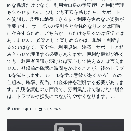
的な保護だけでなく、利用者自身の予算管理と時間管理
も欠かせません。 少しでも不安を感じたら、サポート
へ質問し、説明に納得できるまで利用を進めない姿勢が
重要です。 サービスの便利さと金銭的なリスクは同時
に存在するため、どちらか一方だけを見るのは適切では
ありません。 娯楽として楽しめるかは、単独で判断す
るのではなく、安全性、利用規約、決済、サポートと組
み合わせて評価する必要があります。便利な機能が多く
ても、利用者保護が弱ければ安心して使えるとは言えま
せん。登録前の確認に時間をかけることが、後のトラブ
ルを減らします。 ルールを学ぶ意欲があるか ゲームの
仕組み、確率、配当、出金条件を理解する必要がありま
す。説明を読むのが面倒で、雰囲気だけで賭けたい場合
は、トラブルや損失につながりやすくなります。
...
Chromatypist
Aug 5, 2026