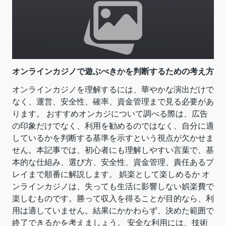
オンラインカジノで遊ぶべきかを判断するための考え方
オンラインカジノを理解するには、華やかな演出だけで
なく、運営、安全性、確率、資金管理まで見る必要があ
ります。 おすすめオンカジについて調べる際は、広告
の印象だけでなく、利用を勧めるのではなく、自分に適
しているかを判断する基準を示すという視点が欠かせま
せん。本記事では、初心者にも理解しやすい言葉で、基
本的な仕組み、選び方、安全性、資金管理、責任あるプ
レイまで順番に解説します。 娯楽として楽しめるか オ
ンラインカジノは、失っても生活に影響しない娯楽費で
楽しむものです。勝って収入を得ることが目的なら、利
用は適していません。結果にかかわらず、決めた範囲で
終了できるかを考えましょう。 安全な利用には、技術