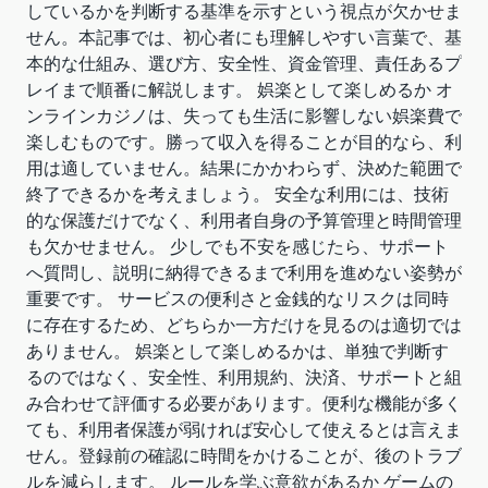
しているかを判断する基準を示すという視点が欠かせま
せん。本記事では、初心者にも理解しやすい言葉で、基
本的な仕組み、選び方、安全性、資金管理、責任あるプ
レイまで順番に解説します。 娯楽として楽しめるか オ
ンラインカジノは、失っても生活に影響しない娯楽費で
楽しむものです。勝って収入を得ることが目的なら、利
用は適していません。結果にかかわらず、決めた範囲で
終了できるかを考えましょう。 安全な利用には、技術
的な保護だけでなく、利用者自身の予算管理と時間管理
も欠かせません。 少しでも不安を感じたら、サポート
へ質問し、説明に納得できるまで利用を進めない姿勢が
重要です。 サービスの便利さと金銭的なリスクは同時
に存在するため、どちらか一方だけを見るのは適切では
ありません。 娯楽として楽しめるかは、単独で判断す
るのではなく、安全性、利用規約、決済、サポートと組
み合わせて評価する必要があります。便利な機能が多く
ても、利用者保護が弱ければ安心して使えるとは言えま
せん。登録前の確認に時間をかけることが、後のトラブ
ルを減らします。 ルールを学ぶ意欲があるか ゲームの