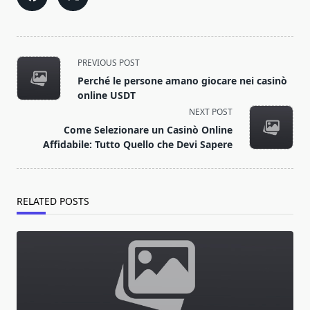
<span
PREVIOUS POST
class="nav-
Perché le persone amano giocare nei casinò
subtitle
online USDT
screen-
NEXT POST
reader-
Come Selezionare un Casinò Online
text">Page</span>
Affidabile: Tutto Quello che Devi Sapere
RELATED POSTS