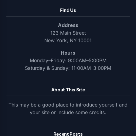
Find Us
Address
123 Main Street
New York, NY 10001
Hours
Monday–Friday: 9:00AM–5:00PM
Saturday & Sunday: 11:00AM–3:00PM
About This Site
This may be a good place to introduce yourself and
your site or include some credits.
Recent Posts