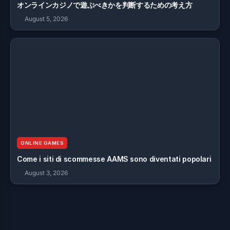
オンラインカジノで遊ぶべきかを判断するための考え方
August 5, 2026
ONLINE GAMES
Come i siti di scommesse AAMS sono diventati popolari
August 3, 2026