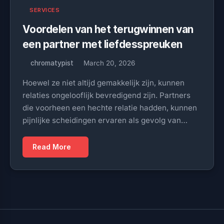
SERVICES
Voordelen van het terugwinnen van
een partner met liefdesspreuken
chromatypist
March 20, 2026
Hoewel ze niet altijd gemakkelijk zijn, kunnen
relaties ongelooflijk bevredigend zijn. Partners
die voorheen een hechte relatie hadden, kunnen
pijnlijke scheidingen ervaren als gevolg van…
Read More