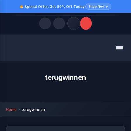
Special Offer: Get 50% Off Today!
Shop Now →
Quick Links
Menu
LATEST UPDATES
August 10, 2026
FOLLOW US
terugwinnen
Home
terugwinnen