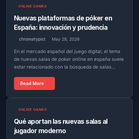
ONLINE GAMES
Nuevas plataformas de póker en
España: innovación y prudencia
chromatypist
May 28, 2026
En el mercado español del juego digital, el tema
de nuevas salas de poker online en españa suele
estar relacionado con la búsqueda de salas…
Read More
ONLINE GAMES
Qué aportan las nuevas salas al
jugador moderno