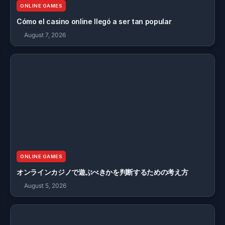
ONLINE GAMES
Cómo el casino online llegó a ser tan popular
August 7, 2026
ONLINE GAMES
オンラインカジノで遊ぶべきかを判断するための考え方
August 5, 2026