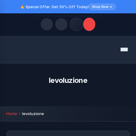
Special Offer: Get 50% Off Today!
Shop Now →
Quick Links
Menu
LATEST UPDATES
August 9, 2026
FOLLOW US
levoluzione
Home
levoluzione