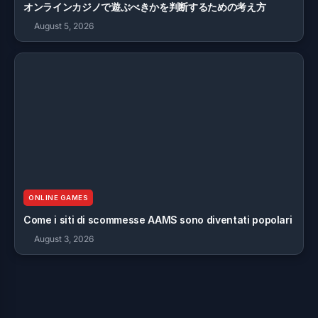
オンラインカジノで遊ぶべきかを判断するための考え方
August 5, 2026
ONLINE GAMES
Come i siti di scommesse AAMS sono diventati popolari
August 3, 2026