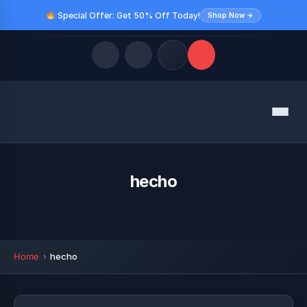
Special Offer: Get 50% Off Today!
Shop Now →
Quick Links
Menu
LATEST UPDATES
August 10, 2026
FOLLOW US
hecho
Home
hecho