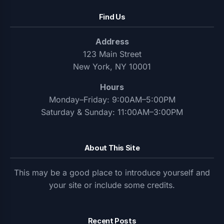
Find Us
Address
123 Main Street
New York, NY 10001
Hours
Monday–Friday: 9:00AM–5:00PM
Saturday & Sunday: 11:00AM–3:00PM
About This Site
This may be a good place to introduce yourself and
your site or include some credits.
Recent Posts