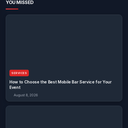
YOU MISSED
SERVICES
How to Choose the Best Mobile Bar Service for Your
Event
August 8, 2026