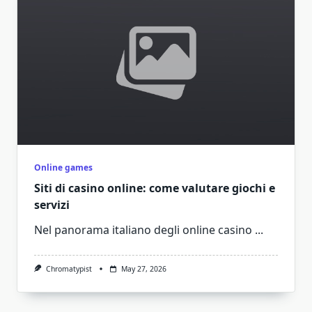
Online games
Siti di casino online: come valutare giochi e
servizi
Nel panorama italiano degli online casino
...
Chromatypist
May 27, 2026