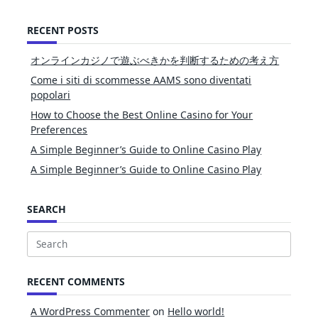
RECENT POSTS
オンラインカジノで遊ぶべきかを判断するための考え方
Come i siti di scommesse AAMS sono diventati
popolari
How to Choose the Best Online Casino for Your
Preferences
A Simple Beginner’s Guide to Online Casino Play
A Simple Beginner’s Guide to Online Casino Play
SEARCH
Search
for:
RECENT COMMENTS
A WordPress Commenter
on
Hello world!