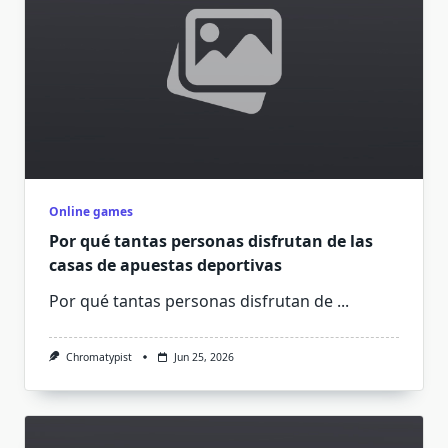
Online games
Por qué tantas personas disfrutan de las
casas de apuestas deportivas
Por qué tantas personas disfrutan de
...
Chromatypist
Jun 25, 2026