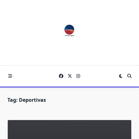
Skip
to
content
Tag:
Deportivas