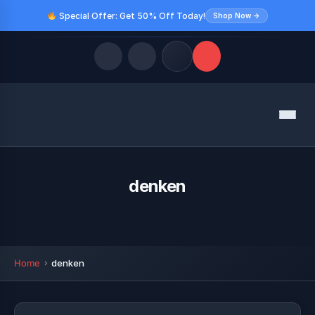
Special Offer: Get 50% Off Today!
Shop Now →
Quick Links
Menu
LATEST UPDATES
August 9, 2026
FOLLOW US
denken
Home
denken