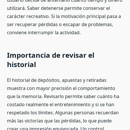
usuario decide de antemano cuánto tiempo y dinero
utilizará. Saber detenerse permite conservar el
carácter recreativo. Si la motivación principal pasa a
ser recuperar pérdidas o escapar de problemas,
conviene interrumpir la actividad.
Importancia de revisar el
historial
El historial de depósitos, apuestas y retiradas
muestra con mayor precisión el comportamiento
que la memoria. Revisarlo permite saber cuánto ha
costado realmente el entretenimiento y si se han
respetado los límites. Algunas personas recuerdan
más las victorias que las pérdidas, lo que puede
crear una impresión equivocada. Un control