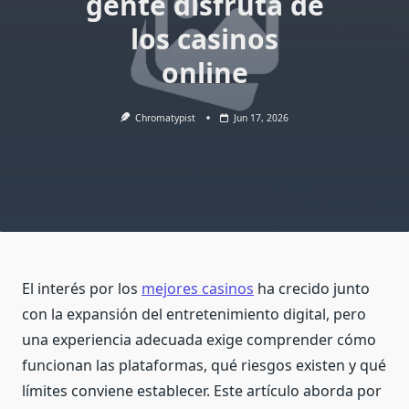
gente disfruta de
los casinos
online
Chromatypist
Jun 17, 2026
El interés por los
mejores casinos
ha crecido junto
con la expansión del entretenimiento digital, pero
una experiencia adecuada exige comprender cómo
funcionan las plataformas, qué riesgos existen y qué
límites conviene establecer. Este artículo aborda por