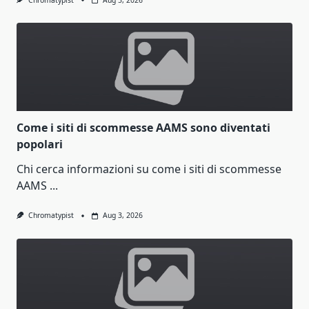
Chromatypist
Aug 5, 2026
Come i siti di scommesse AAMS sono diventati
popolari
Chi cerca informazioni su come i siti di scommesse
AAMS
...
Chromatypist
Aug 3, 2026