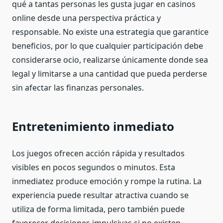
qué a tantas personas les gusta jugar en casinos
online desde una perspectiva práctica y
responsable. No existe una estrategia que garantice
beneficios, por lo que cualquier participación debe
considerarse ocio, realizarse únicamente donde sea
legal y limitarse a una cantidad que pueda perderse
sin afectar las finanzas personales.
Entretenimiento inmediato
Los juegos ofrecen acción rápida y resultados
visibles en pocos segundos o minutos. Esta
inmediatez produce emoción y rompe la rutina. La
experiencia puede resultar atractiva cuando se
utiliza de forma limitada, pero también puede