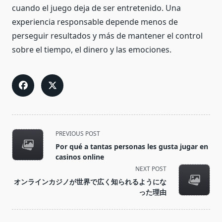
cuando el juego deja de ser entretenido. Una
experiencia responsable depende menos de
perseguir resultados y más de mantener el control
sobre el tiempo, el dinero y las emociones.
<span
PREVIOUS POST
class="nav-
Por qué a tantas personas les gusta jugar en
subtitle
casinos online
screen-
NEXT POST
reader-
オンラインカジノが世界で広く知られるようにな
text">Page</span>
った理由