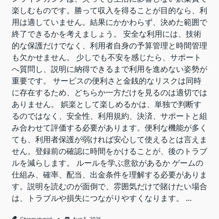
楽しむものです。勝って収入を得ることが目的なら、利
用は適していません。結果にかかわらず、決めた範囲で
終了できるかを考えましょう。 安全な利用には、技術
的な保護だけでなく、利用者自身の予算管理と時間管理
も欠かせません。 少しでも不安を感じたら、サポート
へ質問し、説明に納得できるまで利用を進めない姿勢が
重要です。 サービスの便利さと金銭的なリスクは同時
に存在するため、どちらか一方だけを見るのは適切では
ありません。 娯楽として楽しめるかは、単独で判断す
るのではなく、安全性、利用規約、決済、サポートと組
み合わせて評価する必要があります。便利な機能が多く
ても、利用者保護が弱ければ安心して使えるとは言えま
せん。登録前の確認に時間をかけることが、後のトラブ
ルを減らします。 ルールを学ぶ意欲があるか ゲームの
仕組み、確率、配当、出金条件を理解する必要がありま
す。説明を読むのが面倒で、雰囲気だけで賭けたい場合
は、トラブルや損失につながりやすくなります。
...