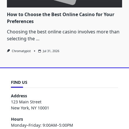
How to Choose the Best Online Casino for Your
Preferences
Choosing the best online casino involves more than
selecting the
...
Chromatypist
Jul 31, 2026
FIND US
Address
123 Main Street
New York, NY 10001
Hours
Monday–Friday: 9:00AM–5:00PM