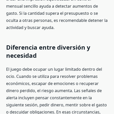
mensual sencillo ayuda a detectar aumentos de
gasto. Si la cantidad supera el presupuesto o se
oculta a otras personas, es recomendable detener la
actividad y buscar ayuda.
Diferencia entre diversión y
necesidad
El juego debe ocupar un lugar limitado dentro del
ocio. Cuando se utiliza para resolver problemas
económicos, escapar de emociones o recuperar
dinero perdido, el riesgo aumenta. Las señales de
alerta incluyen pensar constantemente en la
siguiente sesión, pedir dinero, mentir sobre el gasto
o descuidar obligaciones. En esas circunstancias,