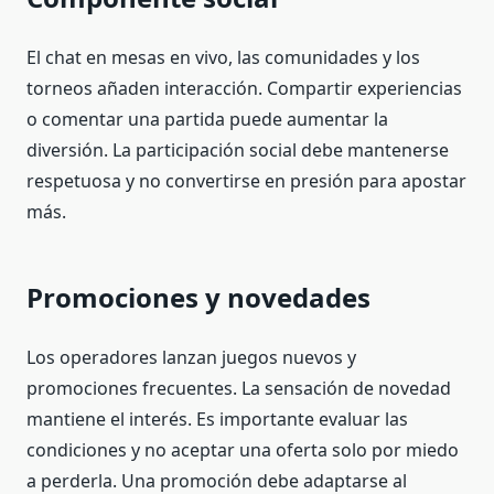
El chat en mesas en vivo, las comunidades y los
torneos añaden interacción. Compartir experiencias
o comentar una partida puede aumentar la
diversión. La participación social debe mantenerse
respetuosa y no convertirse en presión para apostar
más.
Promociones y novedades
Los operadores lanzan juegos nuevos y
promociones frecuentes. La sensación de novedad
mantiene el interés. Es importante evaluar las
condiciones y no aceptar una oferta solo por miedo
a perderla. Una promoción debe adaptarse al