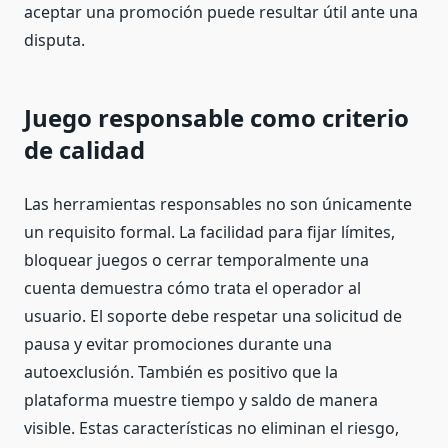
aceptar una promoción puede resultar útil ante una
disputa.
Juego responsable como criterio
de calidad
Las herramientas responsables no son únicamente
un requisito formal. La facilidad para fijar límites,
bloquear juegos o cerrar temporalmente una
cuenta demuestra cómo trata el operador al
usuario. El soporte debe respetar una solicitud de
pausa y evitar promociones durante una
autoexclusión. También es positivo que la
plataforma muestre tiempo y saldo de manera
visible. Estas características no eliminan el riesgo,