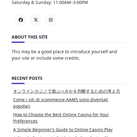
Saturday & Sunday: 11:00AM–3:00PM
ABOUT THIS SITE
This may be a good place to introduce yourself and
your site or include some credits.
RECENT POSTS
オンラインカジノで遊ぶべきかを判断するための考え方
Come i siti di scommesse AAMS sono diventati
popolari
How to Choose the Best Online Casino for Your
Preferences
A Simple Beginner’s Guide to Online Casino Play