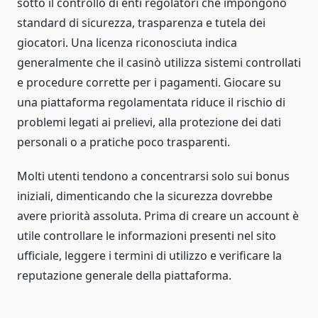
sotto il controllo di enti regolatori che impongono
standard di sicurezza, trasparenza e tutela dei
giocatori. Una licenza riconosciuta indica
generalmente che il casinò utilizza sistemi controllati
e procedure corrette per i pagamenti. Giocare su
una piattaforma regolamentata riduce il rischio di
problemi legati ai prelievi, alla protezione dei dati
personali o a pratiche poco trasparenti.
Molti utenti tendono a concentrarsi solo sui bonus
iniziali, dimenticando che la sicurezza dovrebbe
avere priorità assoluta. Prima di creare un account è
utile controllare le informazioni presenti nel sito
ufficiale, leggere i termini di utilizzo e verificare la
reputazione generale della piattaforma.