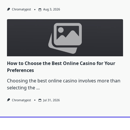
Chromatypist
Aug 3, 2026
How to Choose the Best Online Casino for Your
Preferences
Choosing the best online casino involves more than
selecting the
...
Chromatypist
Jul 31, 2026