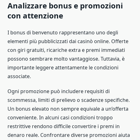
Analizzare bonus e promozioni
con attenzione
I bonus di benvenuto rappresentano uno degli
elementi più pubblicizzati dai casinò online. Offerte
con giri gratuiti, ricariche extra e premi immediati
possono sembrare molto vantaggiose. Tuttavia, è
importante leggere attentamente le condizioni
associate.
Ogni promozione può includere requisiti di
scommessa, limiti di prelievo o scadenze specifiche.
Un bonus elevato non sempre equivale a un’offerta
conveniente. In alcuni casi condizioni troppo
restrittive rendono difficile convertire i premi in
denaro reale. Confrontare diverse promozioni aiuta