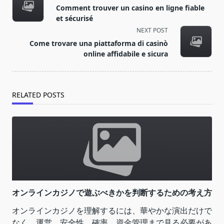
class="nav-
Comment trouver un casino en ligne fiable
subtitle
et sécurisé
screen-
NEXT POST
reader-
Come trovare una piattaforma di casinò
text">Page</span>
online affidabile e sicura
RELATED POSTS
オンラインカジノで遊ぶべきかを判断するための考え方
オンラインカジノを理解するには、華やかな演出だけで
なく、運営、安全性、確率、資金管理まで見る必要があ