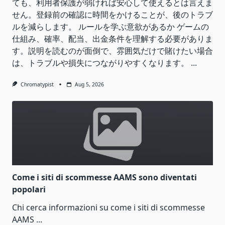
ても、利用者保護が弱ければ安心して使えるとは言えま
せん。登録前の確認に時間をかけることが、後のトラブ
ルを減らします。 ルールを学ぶ意欲があるか ゲームの
仕組み、確率、配当、出金条件を理解する必要がありま
す。説明を読むのが面倒で、雰囲気だけで賭けたい場合
は、トラブルや損失につながりやすくなります。
...
Chromatypist
Aug 5, 2026
Come i siti di scommesse AAMS sono diventati
popolari
Chi cerca informazioni su come i siti di scommesse
AAMS
...