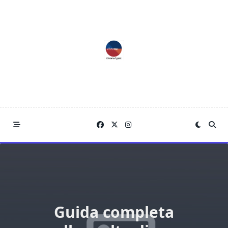
Skip
to
content
Guida completa