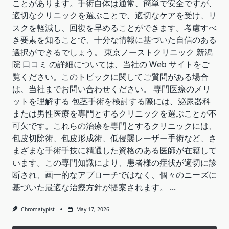
ことがあります。手術自体は通常、簡単で安全ですが、
適切なクリニックを選ぶことで、適切なケアを受け、リ
スクを軽減し、回復を早めることができます。考慮すべ
き要素を知ることで、十分な情報に基づいた自信のある
選択ができるでしょう。 東京ノーストクリニック 新潟
院 口コミ の詳細については、当社の Web サイトをご
覧ください。このトピックに関してご質問がある場合
は、当社までお問い合わせください。 専門医療のメリ
ットを理解する 包茎手術を検討する際には、泌尿器科
または男性医療を専門とするクリニックを選ぶことが不
可欠です。これらの治療を専門とするクリニックには、
包皮切除術、包皮形成術、低侵襲レーザー手術など、さ
まざまな手術手技に精通した資格のある医師が在籍して
います。この専門知識により、患者様の症状が適切に診
断され、画一的なアプローチではなく、個々のニーズに
基づいた最適な治療方針が提案されます。
...
Chromatypist
May 17, 2026