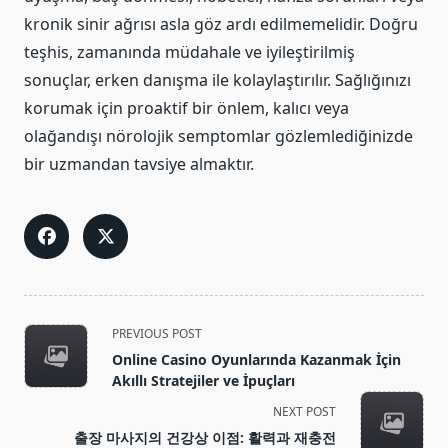
kronik sinir ağrısı asla göz ardı edilmemelidir. Doğru
teşhis, zamanında müdahale ve iyileştirilmiş
sonuçlar, erken danışma ile kolaylaştırılır. Sağlığınızı
korumak için proaktif bir önlem, kalıcı veya
olağandışı nörolojik semptomlar gözlemlediğinizde
bir uzmandan tavsiye almaktır.
<span
PREVIOUS POST
class="nav-
Online Casino Oyunlarında Kazanmak İçin
subtitle
Akıllı Stratejiler ve İpuçları
screen-
NEXT POST
reader-
출장 마사지의 건강상 이점: 활력과 재충전