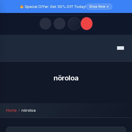
Special Offer: Get 50% Off Today!
Shop Now →
Quick Links
Menu
LATEST UPDATES
August 9, 2026
FOLLOW US
nöroloa
Home
nöroloa