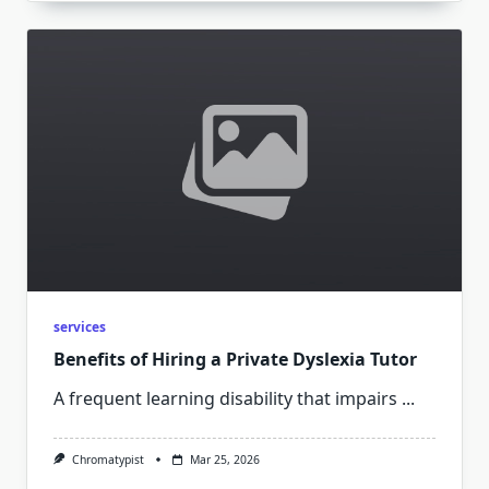
services
Benefits of Hiring a Private Dyslexia Tutor
A frequent learning disability that impairs
...
Chromatypist
Mar 25, 2026