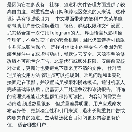
是因为它在多设备、社群、频道和文件管理方面提供了较
高自由度。对重视主动订阅和跨地区交流的人来说，这种
设计具有很强吸引力。 中文界面带来的便利 中文菜单能
够帮助用户更快理解通知、隐私、群组权限和文件设置，
尤其适合第一次使用Telegram的人。界面语言只影响操
作理解，不会改变平台的安全机制，因此仍需选择可信版
本并完成账号保护。 选择可信版本的重要性 不要因为安
装包标注中文或增强功能，就默认它安全。来源不明的修
改版本可能包含广告、恶意代码或额外权限。安装前应核
对渠道，更新时也要避免下载来历不清的文件。 社群管
理员的实用方法 管理员可以把规则、常见问题和重要链
接固定在顶部，并设置成员权限和慢速模式。通过机器人
完成基础审核后，仍需要人工处理争议和诈骗报告。明确
的管理流程能让大型群组保持可读性。 内容订阅需要主
动筛选 频道数量很多，但质量差异明显。用户应观察发
布者身份、更新稳定性和引用来源，退出长期重复广告或
内容失真的频道。主动筛选比盲目订阅更多内容更有价
值。 适合哪些用户
...